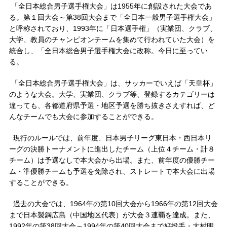
「全日本総合男子選手権大会」は1955年に創設された大会であ
る。第１回大会～第38回大会まで「全日本一般男子選手権大会」
と呼称されており、1993年に「日本選手権」（実業団、クラブ、
大学、教員のチャンピオンチームを集めて行われていた大会）を
統合し、「全日本総合男子選手権大会に改称。今日に至ってい
る。
「全日本総合男子選手権大会」は、サッカーでいえば「天皇杯」
のような大会。大学、実業団、クラブ等、登録するカテゴリーは
違っても、各都道府県予選・地区予選を勝ち抜きさえすれば、ど
んなチームでも大会に参加することができる。
現行のルールでは、前年度、日本男子リーグ東日本・西日本リ
ーグの決勝トーナメントに進出したチーム（上位４チーム・計８
チーム）は予選なしで本大会から出場。また、前年度の優勝チー
ム・準優勝チームも予選を免除され、ストレートで本大会に出場
することができる。
過去の大会では、1964年の第10回大会から1966年の第12回大会
まで日本製鋼広島（中国地区代表）が大会３連覇を達成。また、
1992年の第38回大会～1994年の第40回大会まで好投手・大村明