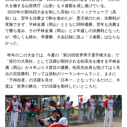
久を擁する山形県庁（山形）も３連覇を成し遂げている。
2010年の第56回大会を制した高知パシフィックウェーブ（高
知）は、翌年も決勝まで駒を進めたが、悪天候のため、決勝戦が
実施できず、平林金属（岡山）とともに同時優勝。翌年も決勝ま
で勝ち進み、その平林金属（岡山）と２年越しの決勝戦となった
が、惜しくも敗れ、準優勝。大会記録に並ぶ「３連覇」はならな
かった。
昨年のこの大会では、今夏の「第15回世界男子選手権大会」で
「投打の大黒柱」として活躍が期待される松田光を擁する平林金
属（岡山）が４年ぶり３度目の優勝。松田光自身も投げては１失
点の完投勝利、打っては逆転のツーランホームランと、まさに
「千両役者」の活躍を見せ、「日本一」となっているだけに、今
度は「世界の舞台」での活躍を期待したいところだ。