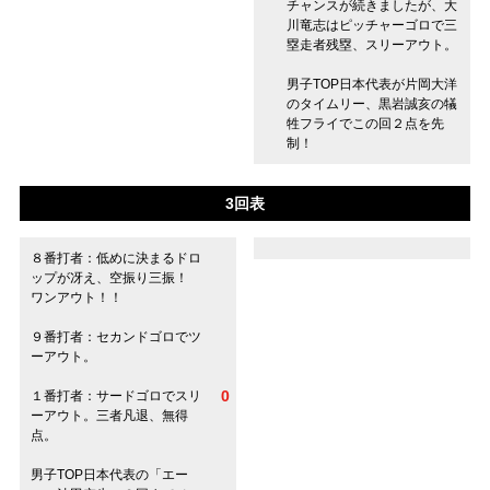
チャンスが続きましたが、大
川竜志はピッチャーゴロで三
塁走者残塁、スリーアウト。
男子TOP日本代表が片岡大洋
のタイムリー、黒岩誠亥の犠
牲フライでこの回２点を先
制！
3回表
８番打者：低めに決まるドロ
ップが冴え、空振り三振！
ワンアウト！！
９番打者：セカンドゴロでツ
ーアウト。
0
１番打者：サードゴロでスリ
ーアウト。三者凡退、無得
点。
男子TOP日本代表の「エー