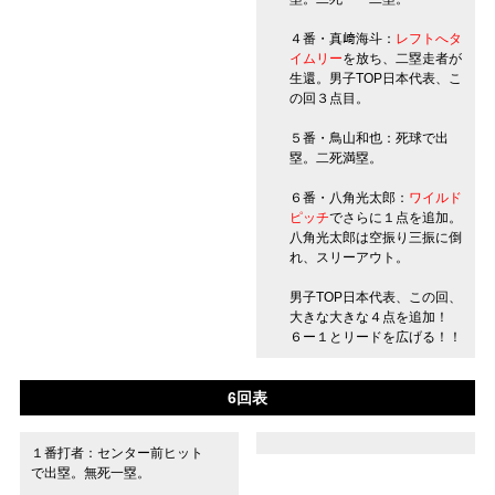
４番・真﨑海斗：
レフトへタ
イムリー
を放ち、二塁走者が
生還。男子TOP日本代表、こ
の回３点目。
５番・鳥山和也：死球で出
塁。二死満塁。
６番・八角光太郎：
ワイルド
ピッチ
でさらに１点を追加。
八角光太郎は空振り三振に倒
れ、スリーアウト。
男子TOP日本代表、この回、
大きな大きな４点を追加！
６ー１とリードを広げる！！
6回表
１番打者：センター前ヒット
で出塁。無死一塁。