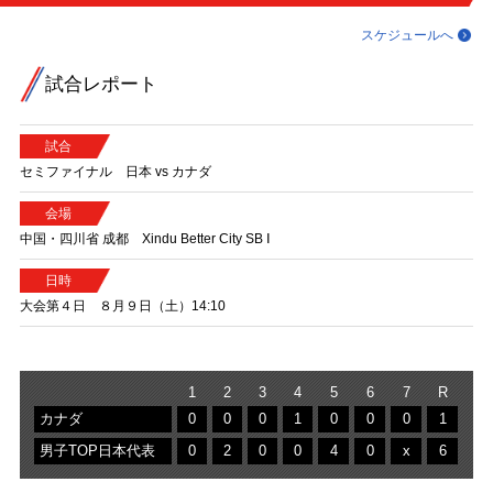
スケジュールへ
試合レポート
試合
セミファイナル 日本 vs カナダ
会場
中国・四川省 成都 Xindu Better City SB Ⅰ
日時
大会第４日 ８月９日（土）14:10
1
2
3
4
5
6
7
R
カナダ
0
0
0
1
0
0
0
1
男子TOP日本代表
0
2
0
0
4
0
x
6