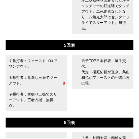
が二塁盗塁を試みましたがキ
ャッチャーの好送球でタッチ
アウト。二死走者なしとな
り、八角光太郎はセンターフ
ライでスリーアウト。無得
点。
5回表
７番打者：ファーストゴロで
男子TOP日本代表、選手交
ワンアウト。
代。
代走・櫻庭佑輔が退き、鳥山
８番打者：見逃し三振でツー
和也がファーストの守備に再
0
アウト。
出場。
９番打者：空振り三振でスリ
ーアウト。三者凡退、無得
点。
5回裏
７番・片岡大洋：四球を選