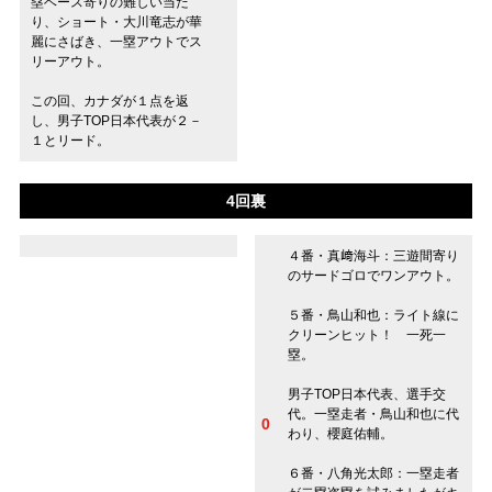
塁ベース寄りの難しい当た
り、ショート・大川竜志が華
麗にさばき、一塁アウトでス
リーアウト。
この回、カナダが１点を返
し、男子TOP日本代表が２－
１とリード。
4回裏
４番・真﨑海斗：三遊間寄り
のサードゴロでワンアウト。
５番・鳥山和也：ライト線に
クリーンヒット！ 一死一
塁。
男子TOP日本代表、選手交
代。一塁走者・鳥山和也に代
0
わり、櫻庭佑輔。
６番・八角光太郎：一塁走者