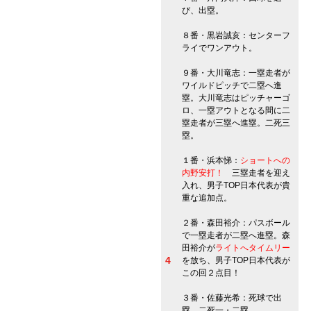
び、出塁。
８番・黒岩誠亥：センターフ
ライでワンアウト。
９番・大川竜志：一塁走者が
ワイルドピッチで二塁へ進
塁。大川竜志はピッチャーゴ
ロ、一塁アウトとなる間に二
塁走者が三塁へ進塁。二死三
塁。
１番・浜本悌：
ショートへの
内野安打！
三塁走者を迎え
入れ、男子TOP日本代表が貴
重な追加点。
２番・森田裕介：パスボール
で一塁走者が二塁へ進塁。森
田裕介が
ライトへタイムリー
4
を放ち、男子TOP日本代表が
この回２点目！
３番・佐藤光希：死球で出
塁。二死一・二塁。