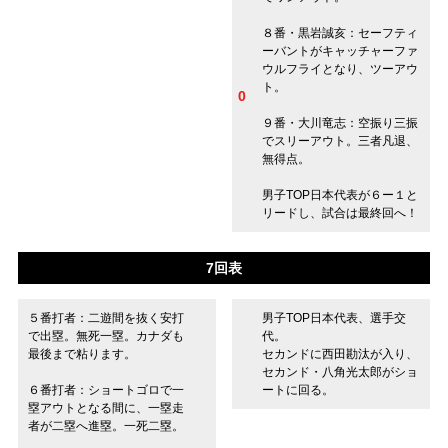
８番・黒岩誠亥：セーフティ
ーバントがキャッチャーファ
ウルフライとなり、ツーアウ
ト。
0
９番・大川竜志：空振り三振
でスリーアウト。三者凡退、
無得点。
男子TOP日本代表が６ー１と
リードし、試合は最終回へ！
7回表
５番打者：二遊間を抜く安打
男子TOP日本代表、選手交
で出塁。無死一塁。カナダも
代。
最後まで粘ります。
セカンドに西田勘汰が入り、
セカンド・八角光太郎がショ
６番打者：ショートゴロで一
ートに回る。
塁アウトとなる間に、一塁走
者が二塁へ進塁。一死二塁。