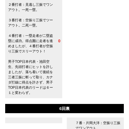
２番打者：見逃し三振でワン
アウト。一死一塁。
３番打者：空振り三振でツー
アウト。二死一塁。
４番打者：一塁走者が二塁盗
0
塁に成功。得点圏に走者を進
めましたが、４番打者が空振
り三振でスリーアウト！
男子TOP日本代表・池田空
生、先頭打者にヒットを許し
ましたが、落ち着いて後続を
三者三振に斬って取り、カナ
ダ打線に得点を許さず、男子
TOP日本代表のリードは６ー
１と変わらず。
6回裏
７番・片岡大洋：空振り三振
でワンアウト。