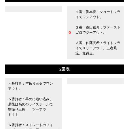
１番・浜本悌：ショートフラ
イでワンアウト。
２番・森田裕介：ファースト
0
ゴロでツーアウト。
３番・佐藤光希：ライトフラ
イでスリーアウト。三者凡
退、無得点。
2回表
４番打者：空振り三振でワン
アウト。
５番打者：早めに追い込み、
最後は高めのライズボールで
空振り三振！ ツーアウ
ト！！
６番打者：ストレートのフォ