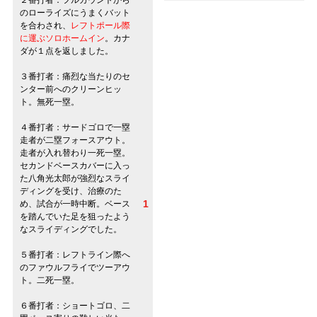
のローライズにうまくバット
を合わされ、
レフトポール際
に運ぶソロホームイン
。カナ
ダが１点を返しました。
３番打者：痛烈な当たりのセ
ンター前へのクリーンヒッ
ト。無死一塁。
４番打者：サードゴロで一塁
走者が二塁フォースアウト。
走者が入れ替わり一死一塁。
セカンドベースカバーに入っ
た八角光太郎が強烈なスライ
ディングを受け、治療のた
1
め、試合が一時中断。ベース
を踏んでいた足を狙ったよう
なスライディングでした。
５番打者：レフトライン際へ
のファウルフライでツーアウ
ト。二死一塁。
６番打者：ショートゴロ、二