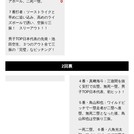
0
アボール。二死一塁。
７番打者：ツーストライクと
早めに追い込み、高めのライ
ズボールで誘い、空振り三
振！ スリーアウト！！
男子TOP日本代表の先発・池
田空生、３つのアウト全て三
振の「完璧」なピッチング！
2回裏
４番・真﨑海斗：三遊間を抜
く安打で出塁。無死一塁。男
子TOP日本代表、初ヒット！
５番・鳥山和也：ワイルドピ
ッチで一塁走者が二塁へ進
塁。無死二塁となった後、鳥
山和也は空振り三振。
一死二塁。 ６番・八角光太