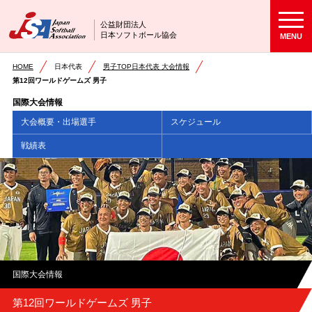
公益財団法人
日本ソフトボール協会
MENU
HOME
日本代表
男子TOP日本代表 大会情報
第12回ワールドゲームズ 男子
国際大会情報
大会概要・出場選手
スケジュール
戦績表
国際大会情報
第12回ワールドゲームズ 男子