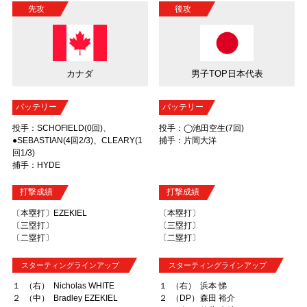
先攻
後攻
カナダ
男子TOP日本代表
バッテリー
バッテリー
投手：SCHOFIELD(0回)、
投手：◯池田空生(7回)
●SEBASTIAN(4回2/3)、CLEARY(1
捕手：片岡大洋
回1/3)
捕手：HYDE
打撃成績
打撃成績
〔本塁打〕
EZEKIEL
〔本塁打〕
〔三塁打〕
〔三塁打〕
〔二塁打〕
〔二塁打〕
スターティングラインアップ
スターティングラインアップ
１
（右）
Nicholas WHITE
１
（右）
浜本 悌
２
（中）
Bradley EZEKIEL
２
（DP）
森田 裕介