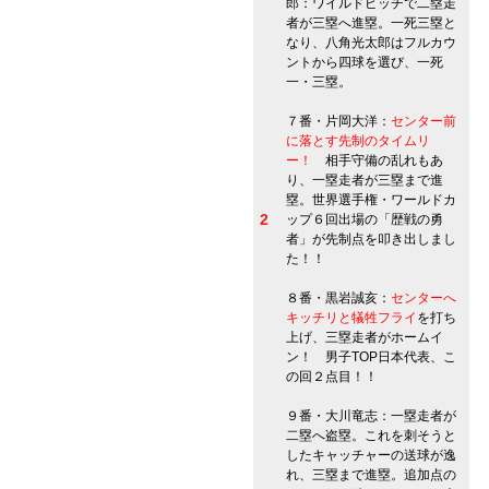
郎：ワイルドピッチで二塁走
者が三塁へ進塁。一死三塁と
なり、八角光太郎はフルカウ
ントから四球を選び、一死
一・三塁。
７番・片岡大洋：
センター前
に落とす先制のタイムリ
ー！
相手守備の乱れもあ
り、一塁走者が三塁まで進
塁。世界選手権・ワールドカ
2
ップ６回出場の「歴戦の勇
者」が先制点を叩き出しまし
た！！
８番・黒岩誠亥：
センターへ
キッチリと犠牲フライ
を打ち
上げ、三塁走者がホームイ
ン！ 男子TOP日本代表、こ
の回２点目！！
９番・大川竜志：一塁走者が
二塁へ盗塁。これを刺そうと
したキャッチャーの送球が逸
れ、三塁まで進塁。追加点の