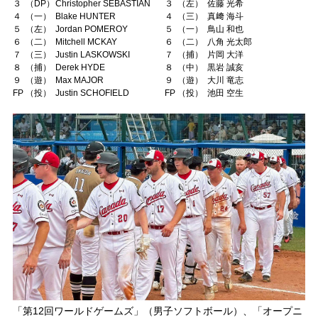
３
（DP）
Christopher SEBASTIAN
３
（左）
佐藤 光希
４
（一）
Blake HUNTER
４
（三）
真﨑 海斗
５
（左）
Jordan POMEROY
５
（一）
鳥山 和也
６
（二）
Mitchell MCKAY
６
（二）
八角 光太郎
７
（三）
Justin LASKOWSKI
７
（捕）
片岡 大洋
８
（捕）
Derek HYDE
８
（中）
黒岩 誠亥
９
（遊）
Max MAJOR
９
（遊）
大川 竜志
FP
（投）
Justin SCHOFIELD
FP
（投）
池田 空生
「第12回ワールドゲームズ」（男子ソフトボール）、「オープニ