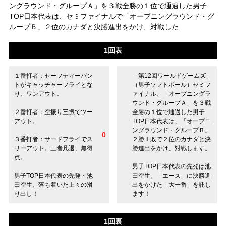
ングラウンド・グループＡ」を３戦全勝の１位で通過した男子
TOP日本代表は、セミファイナルで「オープニングラウンド・グ
ループＢ」２位のカナダと決勝進出をかけ、対戦した
1回表
１番打者：セーフティーバン
「第12回ワールドゲームズ」
トがキャッチャーフライとな
（男子ソフトボール）セミフ
り、ワンアウト。
ァイナル、「オープニングラ
ウンド・グループＡ」を３戦
２番打者：空振り三振でツー
全勝の１位で通過した男子
アウト。
TOP日本代表は、「オープニ
ングラウンド・グループＢ」
0
３番打者：サードフライでス
２勝１敗で２位のカナダと決
リーアウト。三者凡退、無得
勝進出をかけ、対戦します。
点。
男子TOP日本代表の先発は池
男子TOP日本代表の先発・池
田空生。「エース」に決勝進
田空生、落ち着いた上々の滑
出をかけた「大一番」を託し
り出し！
ます！
1回裏