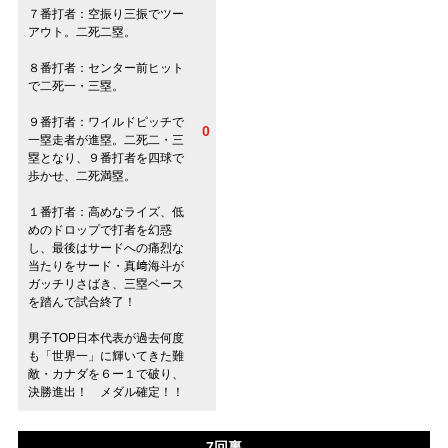
７番打者：空振り三振でツー
アウト。二死二塁。
８番打者：センター前ヒット
で二死一・三塁。
９番打者：ワイルドピッチで
0
一塁走者が進塁。二死二・三
塁となり、９番打者を四球で
歩かせ、二死満塁。
１番打者：高めなライズ、低
めのドロップで打者を幻惑
し、最後はサードへの痛烈な
当たりをサード・真﨑海斗が
ガッチリさばき、三塁ベース
を踏んで試合終了！
男子TOP日本代表が過去何度
も「世界一」に輝いてきた難
敵・カナダを６ー１で破り、
決勝進出！ メダル確定！！
7回裏