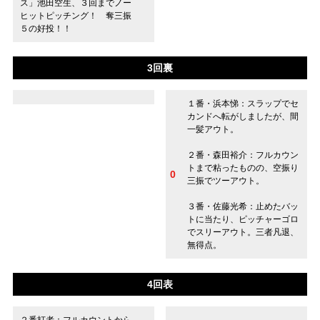
ス」池田空生、３回までノー
ヒットピッチング！ 奪三振
５の好投！！
3回裏
１番・浜本悌：スラップでセ
カンドへ転がしましたが、間
一髪アウト。
２番・森田裕介：フルカウン
トまで粘ったものの、空振り
0
三振でツーアウト。
３番・佐藤光希：止めたバッ
トに当たり、ピッチャーゴロ
でスリーアウト。三者凡退、
無得点。
4回表
２番打者：フルカウントから