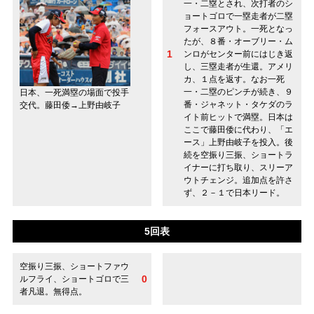
一・二塁とされ、次打者のシ
ョートゴロで一塁走者が二塁
フォースアウト。一死となっ
たが、８番・オーブリー・ム
1
ンロがセンター前にはじき返
し、三塁走者が生還。アメリ
カ、１点を返す。なお一死
一・二塁のピンチが続き、９
日本、一死満塁の場面で投手
番・ジャネット・タケダのラ
交代。藤田倭→上野由岐子
イト前ヒットで満塁。日本は
ここで藤田倭に代わり、「エ
ース」上野由岐子を投入。後
続を空振り三振、ショートラ
イナーに打ち取り、スリーア
ウトチェンジ。追加点を許さ
ず、２－１で日本リード。
5回表
空振り三振、ショートファウ
0
ルフライ、ショートゴロで三
者凡退。無得点。