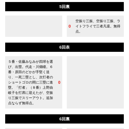
5回裏
空振り三振、空振り三振、ラ
0
イトフライで三者凡退。無得
点。
6回表
５番・佐藤みなみが四球を選
び、出塁。代走・川畑瞳。６
番・原田のどかが手堅く送
り、一死二塁とし、次打者の
0
ショートゴロの間に三塁に進
塁。「打者」（８番）上野由
岐子を打席に迎えたが、空振
り三振でスリーアウト。追加
点ならず無得点。
6回裏