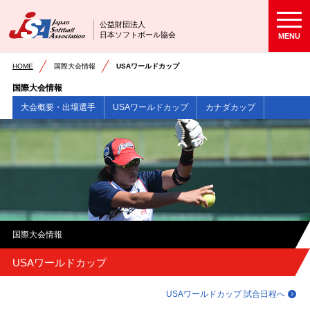
公益財団法人
日本ソフトボール協会
MENU
HOME
国際大会情報
USAワールドカップ
国際大会情報
大会概要・出場選手
USAワールドカップ
カナダカップ
国際大会情報
USAワールドカップ
USAワールドカップ 試合日程へ