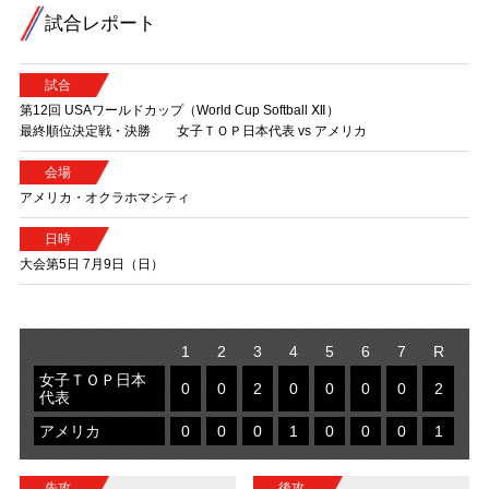
試合レポート
試合
第12回 USAワールドカップ（World Cup Softball Ⅻ）
最終順位決定戦・決勝 女子ＴＯＰ日本代表 vs アメリカ
会場
アメリカ・オクラホマシティ
日時
大会第5日 7月9日（日）
1
2
3
4
5
6
7
R
女子ＴＯＰ日本
0
0
2
0
0
0
0
2
代表
アメリカ
0
0
0
1
0
0
0
1
先攻
後攻