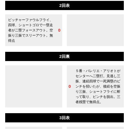
2回表
ピッチャーファウルフライ、
四球、ショートゴロで一塁走
0
者が二塁フォースアウト。空
振り三振でスリーアウト。無
得点
2回裏
５番・バレリエ・アリオトが
センターへ二塁打。見逃し三
振、連続四球で一死満塁のピ
0
ンチを招いたが、後続を空振
り三振、ショートフライに斬
って取り、ピンチを脱出。三
者残塁で無得点。
3回表