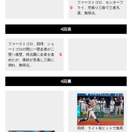
ファーストゴロ、センターフ
0
ライ、空振り三振で三者凡
退。無得点。
4回表
ファーストゴロ、四球、ショ
ートゴロの間に一塁走者が二
0
塁へ進塁。得点圏に走者を進
めたが、後続が見逃し三振に
倒れ、無得点。
4回裏
四球、ライト前ヒットで無死