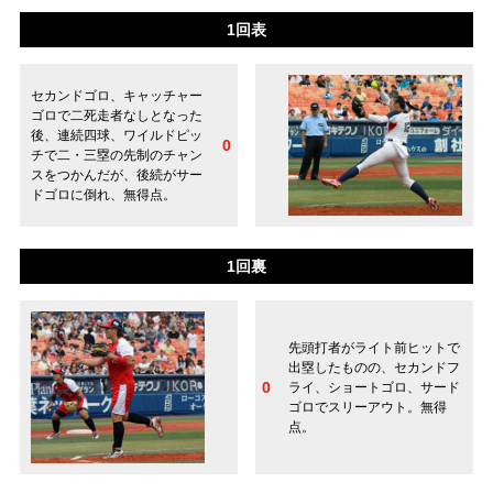
1回表
セカンドゴロ、キャッチャー
ゴロで二死走者なしとなった
後、連続四球、ワイルドピッ
0
チで二・三塁の先制のチャン
スをつかんだが、後続がサー
ドゴロに倒れ、無得点。
1回裏
先頭打者がライト前ヒットで
出塁したものの、セカンドフ
0
ライ、ショートゴロ、サード
ゴロでスリーアウト。無得
点。