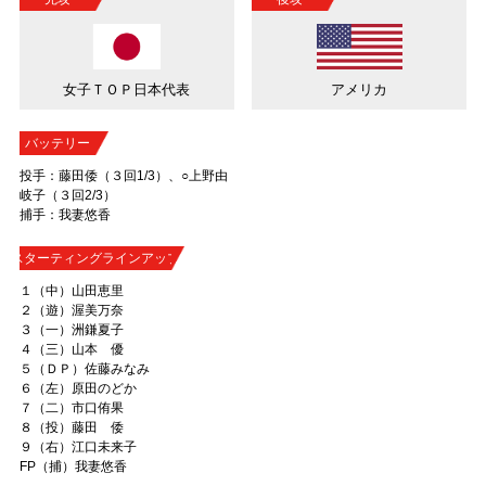
女子ＴＯＰ日本代表
アメリカ
バッテリー
投手：藤田倭（３回1/3）、○上野由
岐子（３回2/3）
捕手：我妻悠香
スターティングラインアップ
１（中）山田恵里
２（遊）渥美万奈
３（一）洲鎌夏子
４（三）山本 優
５（ＤＰ）佐藤みなみ
６（左）原田のどか
７（二）市口侑果
８（投）藤田 倭
９（右）江口未来子
FP（捕）我妻悠香