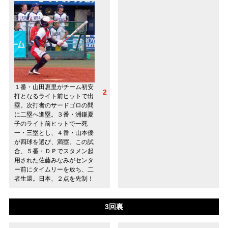
１番・山田恵里がチーム初安
2
打となるライト前ヒットで出
塁。次打者のサードゴロの間
に二塁へ進塁。３番・洲鎌夏
子のライト前ヒットで一死
一・三塁とし、４番・山本優
が四球を選び、満塁。この試
合、５番・ＤＰでスタメン起
用された佐藤みなみがセンタ
ー前にタイムリーを放ち、二
者生還。日本、２点を先制！
3回裏