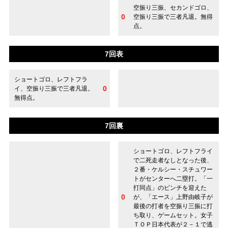
空振り三振、セカンドゴロ、
0
空振り三振で三者凡退。無得
点。
7回表
ショートゴロ、レフトフラ
0
イ、空振り三振で三者凡退。
無得点。
7回裏
ショートゴロ、レフトフライ
で二死走者なしとなった後、
２番・ケルシー・スチュワー
トがセンターへ二塁打。「一
打同点」のピンチを迎えた
0
が、「エース」上野由岐子が
最後の打者を空振り三振に打
ち取り、ゲームセット。女子
ＴＯＰ日本代表が２－１で逃