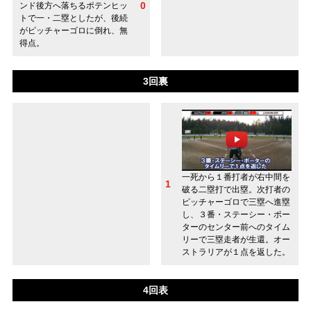
0
ンド後方へ落ちるポテンヒッ
トで一・二塁としたが、後続
がピッチャーゴロに倒れ、無
得点。
3回裏
一死から１番打者が右中間を
1
破る二塁打で出塁。次打者の
ピッチャーゴロで三塁へ進塁
し、３番・ステーシー・ポー
ターのセンター前へのタイム
リーで三塁走者が生還。オー
ストラリアが１点を返した。
4回表