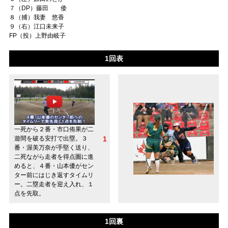
７（DP）藤田 倭
８（捕）我妻 悠香
９（右）江口未来子
FP（投）上野由岐子
1回表
一死から２番・市口侑果が二
1
遊間を破る安打で出塁。３
番・渥美万奈が手堅く送り、
二死ながら走者を得点圏に進
めると、４番・山本優がセン
ター前にはじき返すタイムリ
ー。二塁走者を迎え入れ、１
点を先取。
1回裏