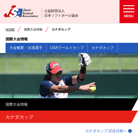
公益財団法人
日本ソフトボール協会
MENU
HOME
国際大会情報
カナダカップ
国際大会情報
大会概要・出場選手
USAワールドカップ
カナダカップ
国際大会情報
カナダカップ
カナダカップ 試合日程へ