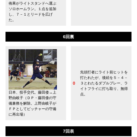
侑果がライトスタンドへ運ぶ
ソロホームラン。１点を追加
し、７－１とリードを広げ
た。
6回裏
先頭打者にライト前ヒットを
打たれたが、後続を５－４－
0
３とわたるダブルプレー、ラ
イトフライに打ち取り、無得
日本、投手交代。藤田倭→上
点。
野由岐子（ＤＰ・藤田倭の守
備兼務を解除。上野由岐子が
ＦＰとしてピッチャーの守備
に再出場）
7回表