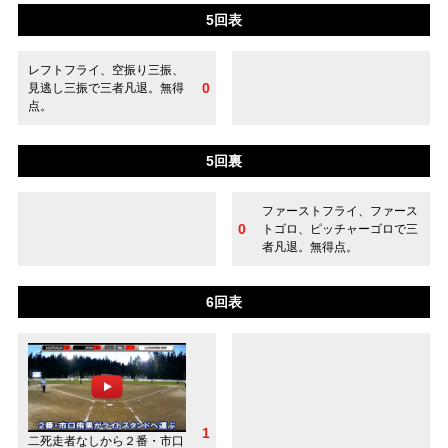
5回表
レフトフライ、空振り三振、
0
見逃し三振で三者凡退。無得
点。
5回裏
ファーストフライ、ファース
0
トゴロ、ピッチャーゴロで三
者凡退。無得点。
6回表
1
二死走者なしから２番・市口