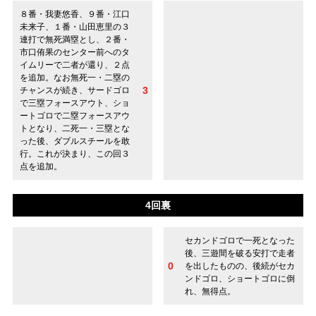
８番・我妻悠香、９番・江口
未来子、１番・山田恵里の３
連打で無死満塁とし、２番・
市口侑果のセンター前へのタ
イムリーで二者が還り、２点
を追加。なお無死一・二塁の
3
チャンスが続き、サードゴロ
で三塁フォースアウト、ショ
ートゴロで二塁フォースアウ
トとなり、二死一・三塁とな
った後、ダブルスチールを敢
行。これが決まり、この回３
点を追加。
4回裏
セカンドゴロで一死となった
後、三遊間を破る安打で走者
0
を出したものの、後続がセカ
ンドゴロ、ショートゴロに倒
れ、無得点。