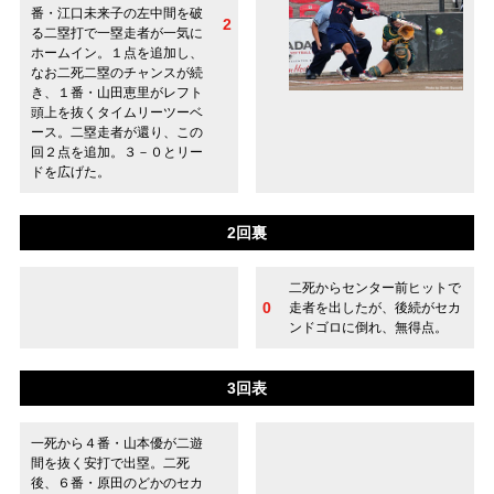
番・江口未来子の左中間を破
2
る二塁打で一塁走者が一気に
ホームイン。１点を追加し、
なお二死二塁のチャンスが続
き、１番・山田恵里がレフト
頭上を抜くタイムリーツーベ
ース。二塁走者が還り、この
回２点を追加。３－０とリー
ドを広げた。
2回裏
二死からセンター前ヒットで
0
走者を出したが、後続がセカ
ンドゴロに倒れ、無得点。
3回表
一死から４番・山本優が二遊
間を抜く安打で出塁。二死
後、６番・原田のどかのセカ