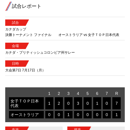
試合レポート
試合
カナダカップ
決勝トーナメント ファイナル オーストラリア vs 女子ＴＯＰ日本代表
会場
カナダ・ブリティッシュコロンビア州サレー
日時
大会第7日 7月17日（月）
1
2
3
4
5
6
7
R
女子ＴＯＰ日本
1
2
0
3
0
1
0
7
代表
オーストラリア
0
0
1
0
0
0
0
1
先攻
後攻