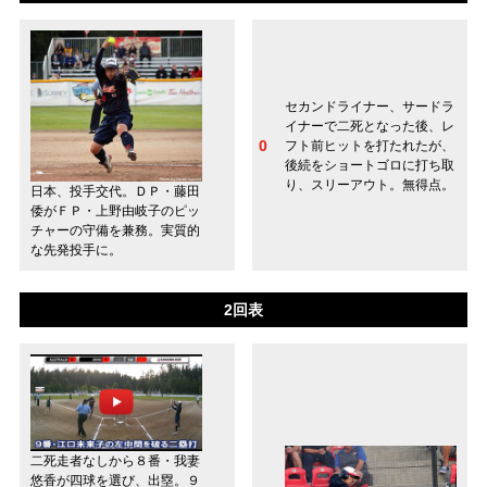
セカンドライナー、サードラ
イナーで二死となった後、レ
0
フト前ヒットを打たれたが、
後続をショートゴロに打ち取
り、スリーアウト。無得点。
日本、投手交代。ＤＰ・藤田
倭がＦＰ・上野由岐子のピッ
チャーの守備を兼務。実質的
な先発投手に。
2回表
二死走者なしから８番・我妻
悠香が四球を選び、出塁。９