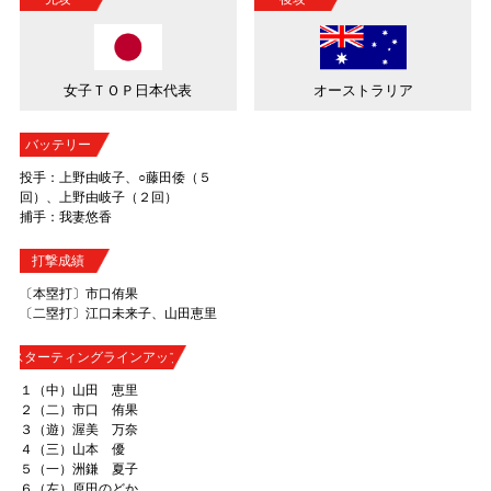
女子ＴＯＰ日本代表
オーストラリア
バッテリー
投手：上野由岐子、○藤田倭（５
回）、上野由岐子（２回）
捕手：我妻悠香
打撃成績
〔本塁打〕市口侑果
〔二塁打〕江口未来子、山田恵里
スターティングラインアップ
１（中）山田 恵里
２（二）市口 侑果
３（遊）渥美 万奈
４（三）山本 優
５（一）洲鎌 夏子
６（左）原田のどか