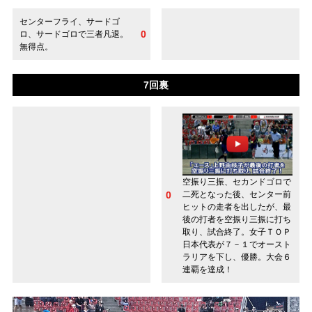
センターフライ、サードゴ
0
ロ、サードゴロで三者凡退。
無得点。
7回裏
空振り三振、セカンドゴロで
0
二死となった後、センター前
ヒットの走者を出したが、最
後の打者を空振り三振に打ち
取り、試合終了。女子ＴＯＰ
日本代表が７－１でオースト
ラリアを下し、優勝。大会６
連覇を達成！