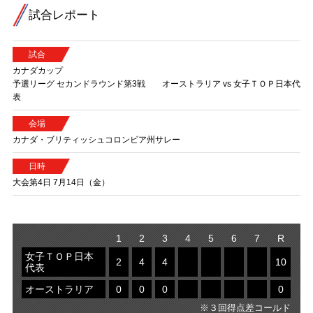
試合レポート
試合
カナダカップ
予選リーグ セカンドラウンド第3戦 オーストラリア vs 女子ＴＯＰ日本代
表
会場
カナダ・ブリティッシュコロンビア州サレー
日時
大会第4日 7月14日（金）
1
2
3
4
5
6
7
R
女子ＴＯＰ日本
2
4
4
10
代表
オーストラリア
0
0
0
0
※３回得点差コールド