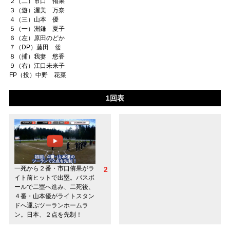
２（二）市口 侑果
３（遊）渥美 万奈
４（三）山本 優
５（一）洲鎌 夏子
６（左）原田のどか
７（DP）藤田 倭
８（捕）我妻 悠香
９（右）江口未来子
FP（投）中野 花菜
1回表
一死から２番・市口侑果がラ
2
イト前ヒットで出塁。パスボ
ールで二塁へ進み、二死後、
４番・山本優がライトスタン
ドへ運ぶツーランホームラ
ン。日本、２点を先制！