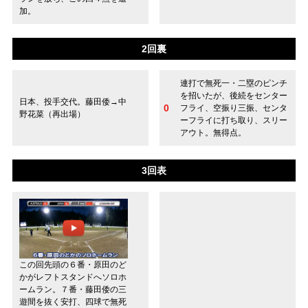
加。
2回裏
連打で無死一・二塁のピンチ
を招いたが、後続をセンター
日本、投手交代。藤田倭→中
0
フライ、空振り三振、センタ
野花菜（再出場）
ーフライに打ち取り、スリー
アウト。無得点。
3回表
この回先頭の６番・原田のど
かがレフトスタンドへソロホ
ームラン。７番・藤田倭の三
遊間を抜く安打、四球で無死