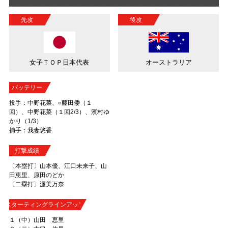
先攻
後攻
女子ＴＯＰ日本代表
オーストラリア
バッテリー
投手：中野花菜、○藤田倭（１
回）、中野花菜（１回2/3）、濱村ゆ
かり（1/3）
捕手：我妻悠香
打撃成績
〔本塁打〕山本優、江口未来子、山
田恵里、原田のどか
〔二塁打〕渥美万奈
スターティングラインアップ
１（中）山田 恵里