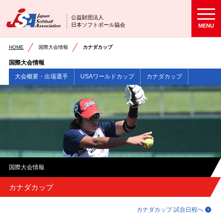
公益財団法人
日本ソフトボール協会
MENU
HOME
国際大会情報
カナダカップ
国際大会情報
大会概要・出場選手
USAワールドカップ
カナダカップ
国際大会情報
カナダカップ
カナダカップ 試合日程へ