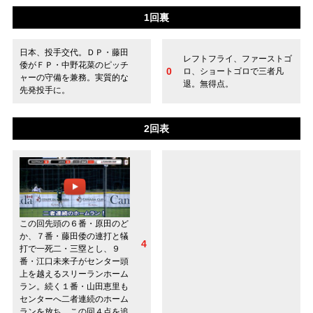
1回裏
日本、投手交代。ＤＰ・藤田
レフトフライ、ファーストゴ
倭がＦＰ・中野花菜のピッチ
0
ロ、ショートゴロで三者凡
ャーの守備を兼務。実質的な
退。無得点。
先発投手に。
2回表
この回先頭の６番・原田のど
か、７番・藤田倭の連打と犠
4
打で一死二・三塁とし、９
番・江口未来子がセンター頭
上を越えるスリーランホーム
ラン。続く１番・山田恵里も
センターへ二者連続のホーム
ランを放ち、この回４点を追