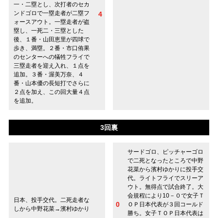
一・二塁とし、次打者のセカ
ンドゴロで一塁走者が二塁フ
4
ォースアウト。一塁走者が盗
塁し、一死二・三塁とした
後、１番・山田恵里が四球で
歩き、満塁。２番・市口侑果
のセンターへの犠牲フライで
三塁走者を迎え入れ、１点を
追加。３番・渥美万奈、４
番・山本優の長短打でさらに
２点を加え、この回大量４点
を追加。
3回裏
サードゴロ、ピッチャーゴロ
で二死となったところで中野
花菜から濱村ゆかりに投手交
代。ライトフライでスリーア
ウト。無得点で試合終了。大
会規程により10－０で女子Ｔ
日本、投手交代。二死走者な
0
ＯＰ日本代表が３回コールド
しから中野花菜→濱村ゆかり
勝ち。女子ＴＯＰ日本代表は