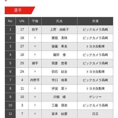
選手
No.
UN.
守備
氏名
所属
1
17
投手
上野 由岐子
ビックカメラ高崎
2
18
〃
勝股 美咲
ビックカメラ高崎
3
27
〃
後藤 希友
トヨタ自動車
4
16
〃
藤田 倭
ビックカメラ高崎
5
25
捕手
我妻 悠香
ビックカメラ高崎
6
24
〃
切石 結女
トヨタ自動車
7
4
内野手
市口 侑果
ビックカメラ高崎
8
11
〃
伊波 菜々
トヨタ自動車
9
10
〃
川畑 瞳
デンソー
10
3
〃
工藤 環奈
ビックカメラ高崎
11
7
〃
坂本 結愛
日立