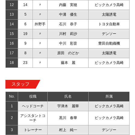
12
14
〃
内藤 実穂
ビックカメラ高崎
13
5
〃
中溝 優生
太陽誘電
14
6
外野手
石川 恭子
トヨタ自動車
15
19
〃
川村 莉沙
デンソー
16
9
〃
中川 彩音
豊田自動織機
17
8
〃
原田 のどか
太陽誘電
18
23
〃
藤本 麗
ビックカメラ高崎
スタッフ
No.
役職
氏名
所属
1
ヘッドコーチ
宇津木 麗華
ビックカメラ高崎
アシスタントコ
2
黒川 春華
ビックカメラ高崎
ーチ
3
トレーナー
村上 純一
デンソー