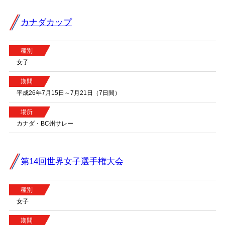
カナダカップ
種別
女子
期間
平成26年7月15日～7月21日（7日間）
場所
カナダ・BC州サレー
第14回世界女子選手権大会
種別
女子
期間