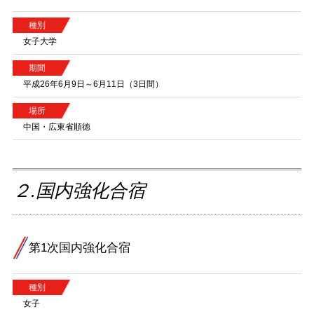
種別
女子大学
期間
平成26年6月9日～6月11日（3日間）
場所
中国・広東省順徳
２.国内強化合宿
第1次国内強化合宿
種別
女子