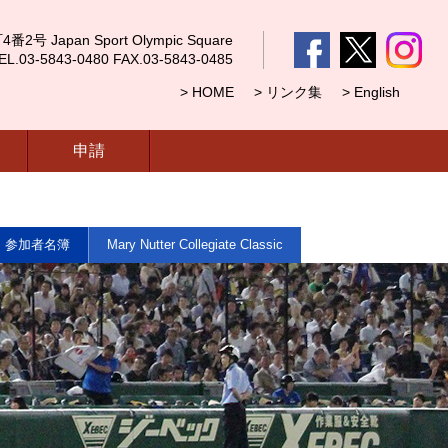
 Japan Sport Olympic Square
5843-0480 FAX.03-5843-0485
> HOME
> リンク集
> English
申請
・参加者名簿
Mary Nutter Collegiate Classic