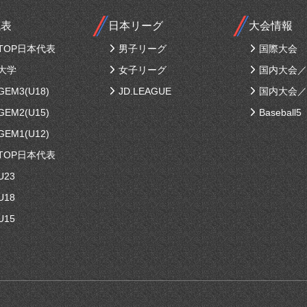
代表
日本リーグ
大会情報
TOP日本代表
男子リーグ
国際大会
大学
女子リーグ
国内大会／
EM3(U18)
JD.LEAGUE
国内大会／
EM2(U15)
Baseball5
EM1(U12)
TOP日本代表
U23
U18
U15