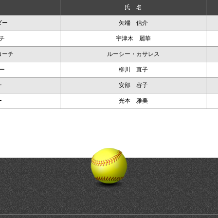
氏 名
ダー
矢端 信介
チ
宇津木 麗華
コーチ
ルーシー・カサレス
ー
柳川 直子
ー
安部 容子
ー
光本 雅美