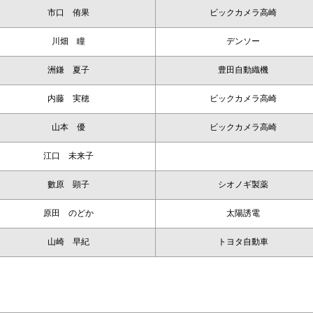
市口 侑果
ビックカメラ高崎
川畑 瞳
デンソー
洲鎌 夏子
豊田自動織機
内藤 実穂
ビックカメラ高崎
山本 優
ビックカメラ高崎
江口 未来子
數原 顕子
シオノギ製薬
原田 のどか
太陽誘電
山崎 早紀
トヨタ自動車