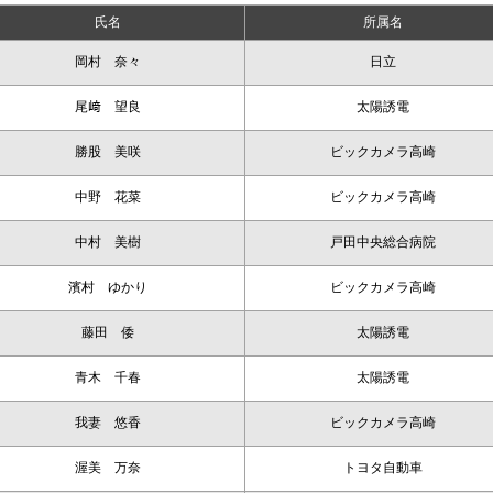
氏名
所属名
岡村 奈々
日立
尾﨑 望良
太陽誘電
勝股 美咲
ビックカメラ高崎
中野 花菜
ビックカメラ高崎
中村 美樹
戸田中央総合病院
濱村 ゆかり
ビックカメラ高崎
藤田 倭
太陽誘電
青木 千春
太陽誘電
我妻 悠香
ビックカメラ高崎
渥美 万奈
トヨタ自動車