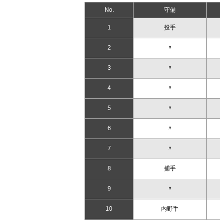
No.
守備
1
投手
2
〃
3
〃
4
〃
5
〃
6
〃
7
〃
8
捕手
9
〃
10
内野手