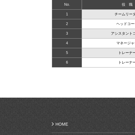
No.
役 職
1
チームリー
2
ヘッドコー
3
アシスタント
4
マネージャ
5
トレーナ
6
トレーナ
HOME