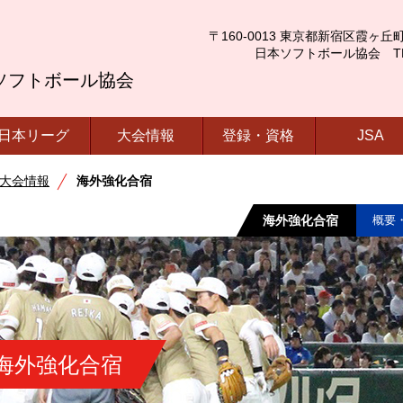
〒160-0013 東京都新宿区霞ヶ丘町4番2号
日本ソフトボール協会 TEL.03-
ソフトボール協会
日本リーグ
大会情報
登録・資格
JSA
 大会情報
海外強化合宿
海外強化合宿
概要
海外強化合宿