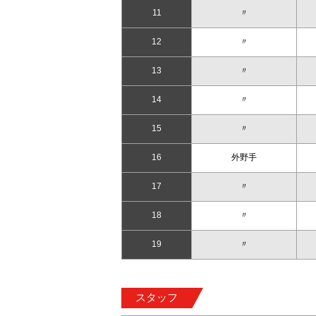
11
〃
12
〃
13
〃
14
〃
15
〃
16
外野手
17
〃
18
〃
19
〃
スタッフ