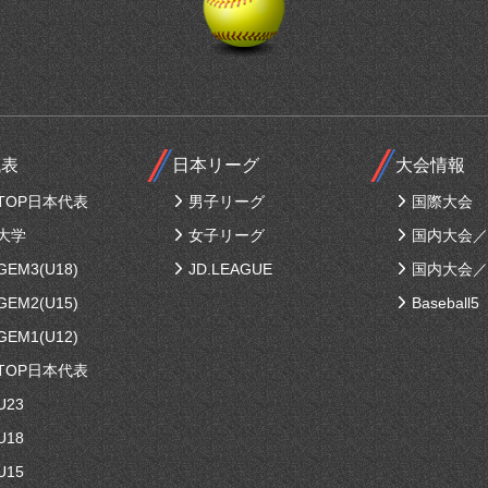
代表
日本リーグ
大会情報
TOP日本代表
男子リーグ
国際大会
大学
女子リーグ
国内大会／
EM3(U18)
JD.LEAGUE
国内大会／
EM2(U15)
Baseball5
EM1(U12)
TOP日本代表
U23
U18
U15