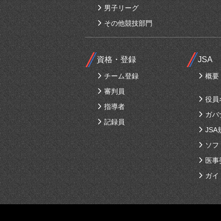
男子リーグ
その他競技部門
資格・登録
JSA
チーム登録
概要
審判員
役員
指導者
ガバ
記録員
JSA
ソフ
医事
ガイ