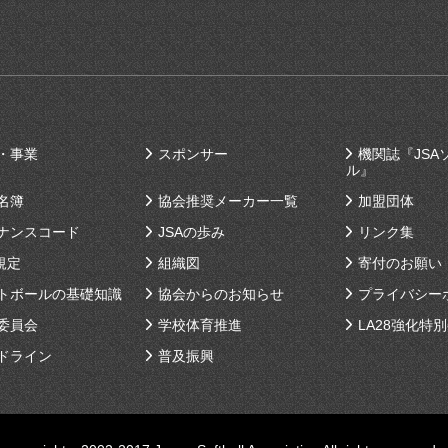
・事業
スポンサー
機関誌『JSA
ル』
名簿
協会推奨メーカー一覧
加盟団体
ナンスコード
JSAの歩み
リンク集
規定
組織図
寄付のお願い
トボールの基礎知識
協会からのお知らせ
プライバシー
委員会
学校体育推進
LA28強化特
ドライン
普及振興