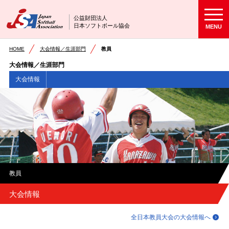
公益財団法人
日本ソフトボール協会
MENU
HOME
大会情報／生涯部門
教員
大会情報／生涯部門
大会情報
教員
大会情報
全日本教員大会の大会情報へ