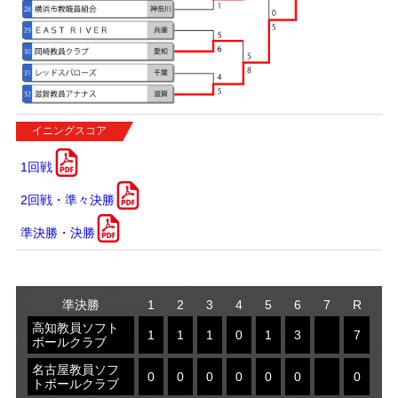
イニングスコア
1回戦
2回戦・準々決勝
準決勝・決勝
準決勝
1
2
3
4
5
6
7
R
高知教員ソフト
1
1
1
0
1
3
7
ボールクラブ
名古屋教員ソフ
0
0
0
0
0
0
0
トボールクラブ