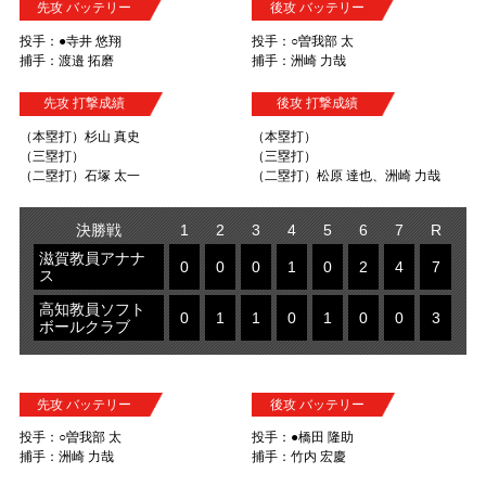
先攻 バッテリー
後攻 バッテリー
投手：●寺井 悠翔
投手：○曽我部 太
捕手：渡邉 拓磨
捕手：洲崎 力哉
先攻 打撃成績
後攻 打撃成績
（本塁打）杉山 真史
（本塁打）
（三塁打）
（三塁打）
（二塁打）石塚 太一
（二塁打）松原 達也、洲崎 力哉
決勝戦
1
2
3
4
5
6
7
R
滋賀教員アナナ
0
0
0
1
0
2
4
7
ス
高知教員ソフト
0
1
1
0
1
0
0
3
ボールクラブ
先攻 バッテリー
後攻 バッテリー
投手：○曽我部 太
投手：●橋田 隆助
捕手：洲崎 力哉
捕手：竹内 宏慶