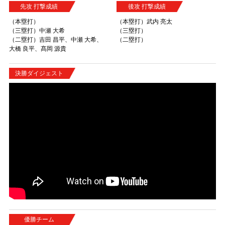
先攻 打撃成績
後攻 打撃成績
（本塁打）
（本塁打）武内 亮太
（三塁打）中瀬 大希
（三塁打）
（二塁打）吉田 昌平、中瀬 大希、
（二塁打）
大橋 良平、髙岡 源貴
決勝ダイジェスト
優勝チーム