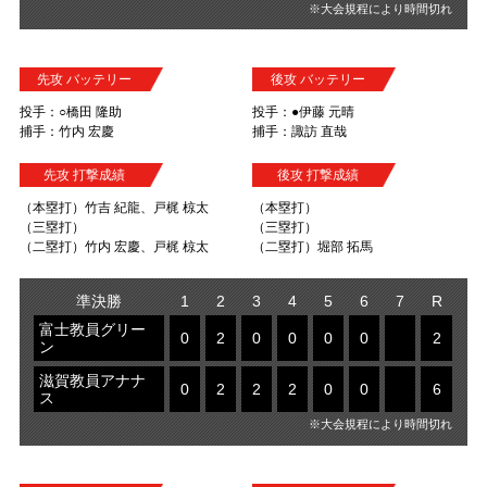
※大会規程により時間切れ
先攻 バッテリー
後攻 バッテリー
投手：○橋田 隆助
投手：●伊藤 元晴
捕手：竹内 宏慶
捕手：諏訪 直哉
先攻 打撃成績
後攻 打撃成績
（本塁打）竹吉 紀龍、戸梶 椋太
（本塁打）
（三塁打）
（三塁打）
（二塁打）竹内 宏慶、戸梶 椋太
（二塁打）堀部 拓馬
準決勝
1
2
3
4
5
6
7
R
富士教員グリー
0
2
0
0
0
0
2
ン
滋賀教員アナナ
0
2
2
2
0
0
6
ス
※大会規程により時間切れ