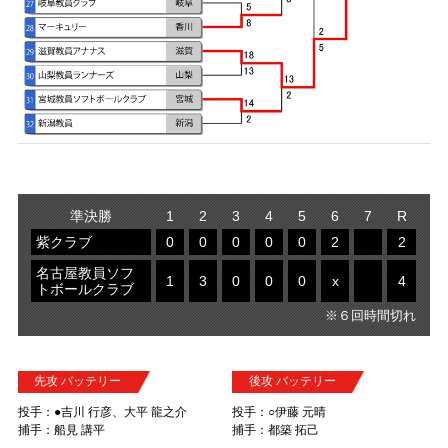
準決勝
1
2
3
4
5
6
7
R
紫クラブ
0
0
0
0
0
2
2
名古屋教員ソフ
1
3
0
0
0
x
4
トボールクラブ
※６回時間切れ
先攻 バッテリー
後攻 バッテリー
投手：●吉川 行彦、大平 龍之介
投手：○伊藤 元晴
捕手：船見 講平
捕手：都築 拓己