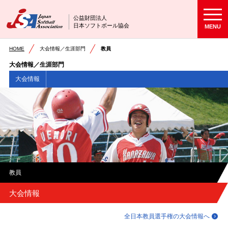
公益財団法人
日本ソフトボール協会
MENU
HOME
大会情報／生涯部門
教員
大会情報／生涯部門
大会情報
教員
大会情報
全日本教員選手権の大会情報へ