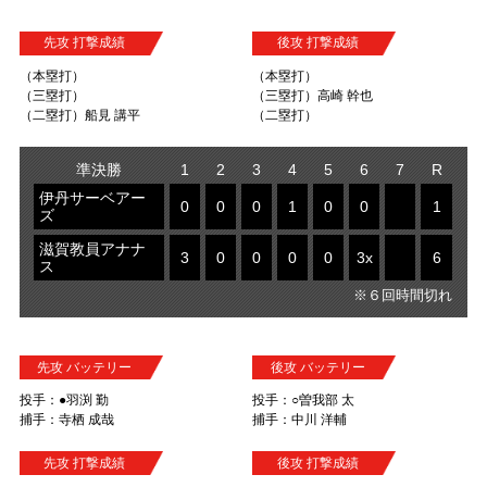
先攻 打撃成績
後攻 打撃成績
（本塁打）
（本塁打）
（三塁打）
（三塁打）高崎 幹也
（二塁打）船見 講平
（二塁打）
準決勝
1
2
3
4
5
6
7
R
伊丹サーベアー
0
0
0
1
0
0
1
ズ
滋賀教員アナナ
3
0
0
0
0
3x
6
ス
※６回時間切れ
先攻 バッテリー
後攻 バッテリー
投手：●羽渕 勤
投手：○曽我部 太
捕手：寺栖 成哉
捕手：中川 洋輔
先攻 打撃成績
後攻 打撃成績