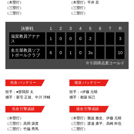
（本塁打）
（本塁打）平井 至
（三塁打）
（三塁打）
（二塁打）
（二塁打）
決勝戦
1
2
3
4
5
6
7
R
滋賀教員アナナ
1
0
0
0
2
3
ス
名古屋教員ソフ
6
0
1
0
3x
10
トボールクラブ
※５回得点差コールド
先攻 バッテリー
後攻 バッテリー
投手：●曽我部 太
投手：○伊藤 元晴
捕手：新宅 正規、中川 洋輔
捕手：都築 拓己
先攻 打撃成績
後攻 打撃成績
（本塁打）
（本塁打）難波 雅史、伊藤 元晴
（三塁打）高岡 源貴
（三塁打）渡邉 康平、高崎 幹也
（二塁打）竹脇 秀馬
（二塁打）