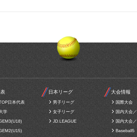
代表
日本リーグ
大会情報
TOP日本代表
男子リーグ
国際大会
大学
女子リーグ
国内大会／
EM3(U18)
JD.LEAGUE
国内大会／
EM2(U15)
Baseball5