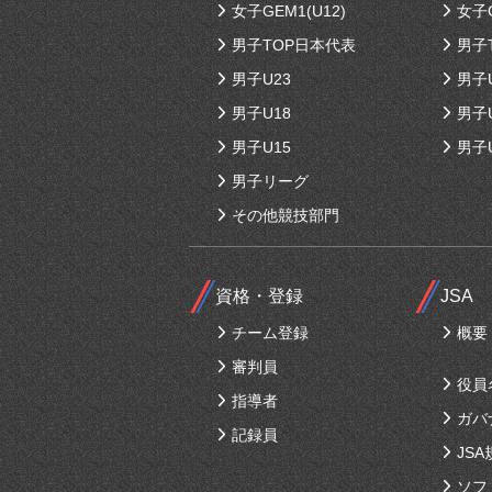
女子GEM1(U12)
女子G
男子TOP日本代表
男子
男子U23
男子
男子U18
男子
男子U15
男子
男子リーグ
その他競技部門
資格・登録
JSA
チーム登録
概要
審判員
役員
指導者
ガバ
記録員
JSA
ソフ