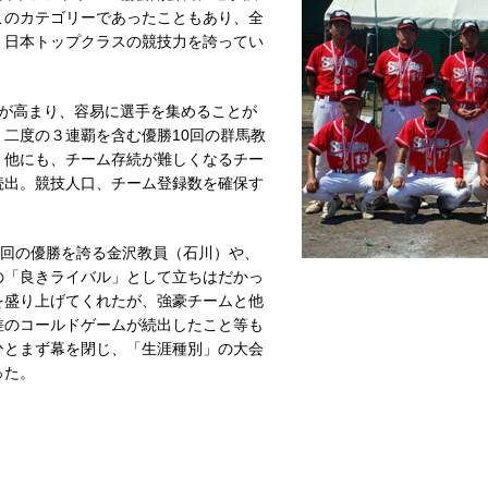
このカテゴリーであったこともあり、全
、日本トップクラスの競技力を誇ってい
が高まり、容易に選手を集めることが
二度の３連覇を含む優勝10回の群馬教
。他にも、チーム存続が難しくなるチー
続出。競技人口、チーム登録数を確保す
9回の優勝を誇る金沢教員（石川）や、
の「良きライバル」として立ちはだかっ
を盛り上げてくれたが、強豪チームと他
差のコールドゲームが続出したこと等も
ひとまず幕を閉じ、「生涯種別」の大会
った。