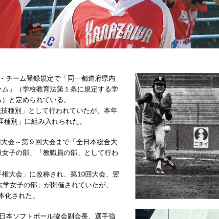
・チーム登録規定で「同一都道府県内
ーム」（学校教育法第１条に規定する学
る）と定められている。
競技種別」として行われていたが、本年
生涯種別」に組み入れられた。
回大会～第９回大会まで「全日本総合大
般女子の部」「教職員の部」として行わ
手権大会」に改称され、第10回大会、翌
大学女子の部」が開催されていたが、
一本化された。
日本ソフトボール協会副会長、選手強