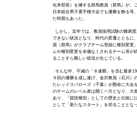
化本部長）を擁する群馬教員（群馬）が、
日本総合男子選手権大会でも優勝を飾る等
た時期もあった。
しかし、近年では、教員採用試験の難易度
できない状況となり、時代の変遷とともに、
員（群馬）がクラブチーム登録に種別変更
ムや種別変更を余儀なくされるチーム等が
ることすら難しい状況が生じている。
そんな中、不滅の「８連覇」を含む最多1
９回の優勝を成し遂げ、金沢教員（石川）
たレッドスパローズ（千葉）が懸命に大会
のチームのレベル差は開く一方となり、大
あり、「競技種別」としての歴史と伝統に
として「新たなスタート」を切ることとな