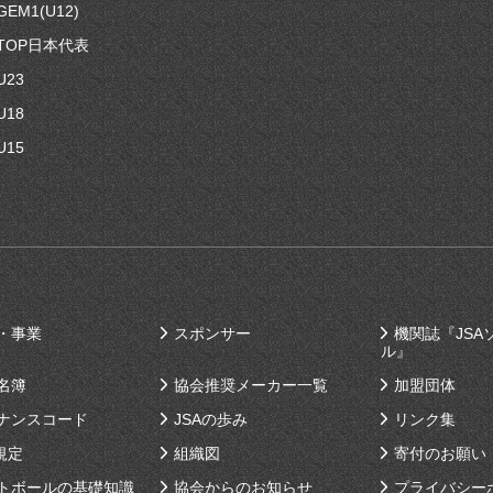
EM1(U12)
TOP日本代表
U23
U18
U15
・事業
スポンサー
機関誌『JSA
ル』
名簿
協会推奨メーカー一覧
加盟団体
ナンスコード
JSAの歩み
リンク集
規定
組織図
寄付のお願い
トボールの基礎知識
協会からのお知らせ
プライバシー