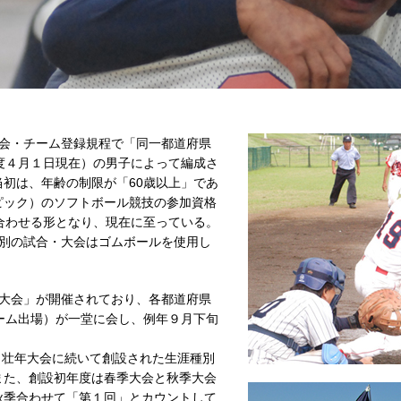
会・チーム登録規程で「同一都道府県
度４月１日現在）の男子によって編成さ
初は、年齢の制限が「60歳以上」であ
ピック）のソフトボール競技の参加資格
合わせる形となり、現在に至っている。
別の試合・大会はゴムボールを使用し
大会」が開催されており、各都道府県
ーム出場）が一堂に会し、例年９月下旬
、壮年大会に続いて創設された生涯種別
また、創設初年度は春季大会と秋季大会
秋季合わせて「第１回」とカウントして