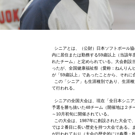
シニアとは、（公財）日本ソフトボール協
内に居住または勤務する59歳以上（当該年
れたチーム」と定められている。大会創設当
ったが、全国健康福祉祭（愛称：ねんりん
が「59歳以上」であったことから、それに
この「シニア」も生涯種別であり、生涯種
て行われる。
シニアの全国大会は、現在「全日本シニア
予選を勝ち抜いた48チーム（開催地は２チ
～10月初旬に開催されている。
この大会は、1987年に創設された大会で
では２番目に長い歴史を持つ大会である。
が行われており（大会の歴史的には春季・