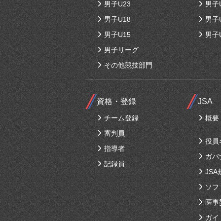
男子U23
男子
男子U18
男子
男子U15
男子
男子リーグ
その他競技部門
資格・登録
JSA
チーム登録
概要
審判員
役員
指導者
ガバ
記録員
JSA
ソフ
医事
ガイ