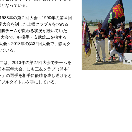
催となっている。
88年の第２回大会～1990年の第４回
春季大会を制した上郷クラブＡを含める
優勝チームが変わる状況が続いていた
30回大会で、好投手・安武雄二を擁する
大会～2018年の第32回大会で、静岡ク
している。
は、2013年の第27回大会でチームを
日本実年大会」にも三友クラブ（熊本）
下」の選手を相手に優勝を成し遂げると
ダブルタイトルを手にしている。