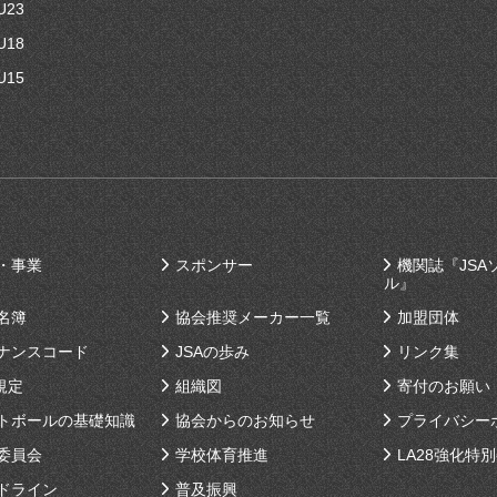
U23
U18
U15
・事業
スポンサー
機関誌『JSA
ル』
名簿
協会推奨メーカー一覧
加盟団体
ナンスコード
JSAの歩み
リンク集
規定
組織図
寄付のお願い
トボールの基礎知識
協会からのお知らせ
プライバシー
委員会
学校体育推進
LA28強化特
ドライン
普及振興