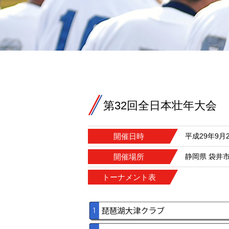
第32回全日本壮年大会
開催日時
平成29年9
開催場所
静岡県 袋井
トーナメント表