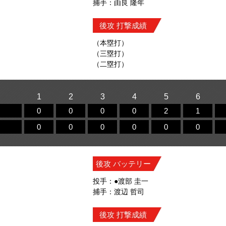
捕手：由良 隆年
後攻 打撃成績
（本塁打）
（三塁打）
（二塁打）
1
2
3
4
5
6
0
0
0
0
2
1
0
0
0
0
0
0
後攻 バッテリー
投手：●渡部 圭一
捕手：渡辺 哲司
後攻 打撃成績