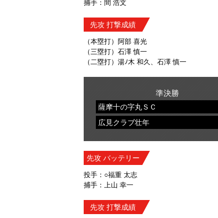
捕手：間 浩文
先攻 打撃成績
（本塁打）阿部 喜光
（三塁打）石澤 慎一
（二塁打）湯ﾉ木 和久、石澤 慎一
準決勝
薩摩十の字丸ＳＣ
広見クラブ壮年
先攻 バッテリー
投手：○福重 太志
捕手：上山 幸一
先攻 打撃成績