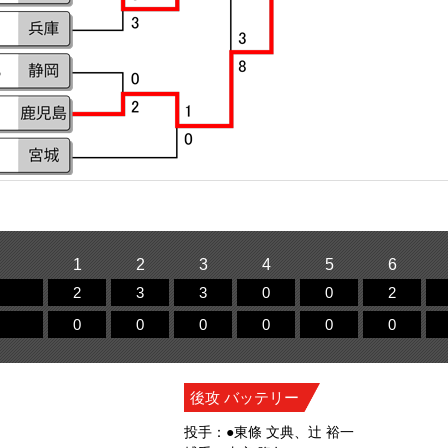
1
2
3
4
5
6
2
3
3
0
0
2
0
0
0
0
0
0
後攻 バッテリー
投手：●東條 文典、辻 裕一