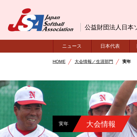
公益財団法人日本
ニュース
日本代表
HOME
大会情報／生涯部門
実年
大会情報
実年