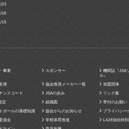
U23
U18
U15
・事業
スポンサー
機関誌『JSA
ル』
名簿
協会推奨メーカー一覧
加盟団体
ナンスコード
JSAの歩み
リンク集
規定
組織図
寄付のお願い
トボールの基礎知識
協会からのお知らせ
プライバシー
委員会
学校体育推進
LA28強化特
ドライン
普及振興