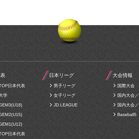
代表
日本リーグ
大会情報
TOP日本代表
男子リーグ
国際大会
大学
女子リーグ
国内大会／
EM3(U18)
JD.LEAGUE
国内大会／
EM2(U15)
Baseball5
EM1(U12)
TOP日本代表