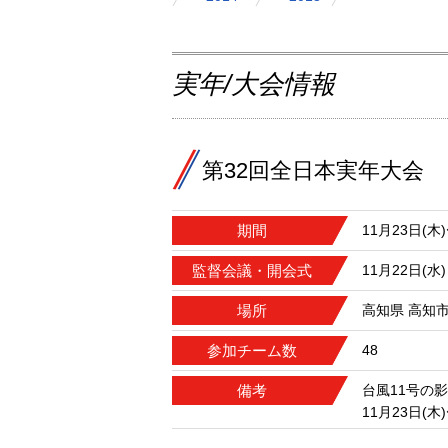
実年/大会情報
第32回全日本実年大会
期間
11月23日(木
監督会議・開会式
11月22日(水)
場所
高知県 高知
参加チーム数
48
備考
台風11号の影
11月23日(