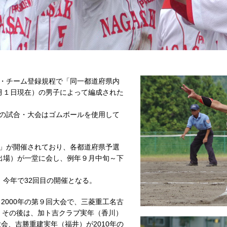
・チーム登録規程で「同一都道府県内
月１日現在）の男子によって編成された
の試合・大会はゴムボールを使用して
」が開催されており、各都道府県予選
出場）が一堂に会し、例年９月中旬～下
、今年で32回目の開催となる。
2000年の第９回大会で、三菱重工名古
。その後は、加ト吉クラブ実年（香川）
回大会、吉勝重建実年（福井）が2010年の