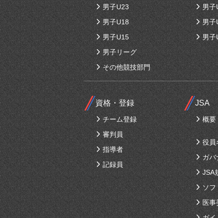
男子U23
男子
男子U18
男子
男子U15
男子
男子リーグ
その他競技部門
資格・登録
JSA
チーム登録
概要
審判員
役員
指導者
ガバ
記録員
JSA
ソフ
医事
ガイ