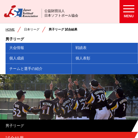
公益財団法人
日本ソフトボール協会
MENU
HOME
日本リーグ
男子リーグ 試合結果
男子リーグ
大会情報
戦績表
個人成績
個人表彰
チームと選手の紹介
男子リーグ