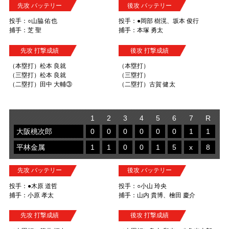
先攻 バッテリー
後攻 バッテリー
投手：○山脇 佑也
投手：●岡部 樹滉、坂本 俊行
捕手：芝 聖
捕手：本塚 勇太
先攻 打撃成績
後攻 打撃成績
（本塁打）松本 良就
（本塁打）
（三塁打）松本 良就
（三塁打）
（二塁打）田中 大輔③
（二塁打）古賀 健太
1
2
3
4
5
6
7
R
大阪桃次郎
0
0
0
0
0
0
1
1
平林金属
1
1
0
0
1
5
x
8
先攻 バッテリー
後攻 バッテリー
投手：●木原 道哲
投手：○小山 玲央
捕手：小原 孝太
捕手：山内 貴博、檜田 慶介
先攻 打撃成績
後攻 打撃成績