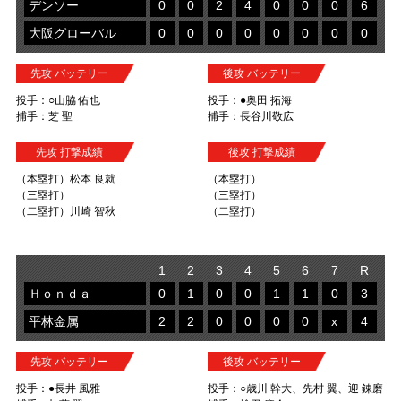
デンソー
0
0
2
4
0
0
0
6
大阪グローバル
0
0
0
0
0
0
0
0
先攻 バッテリー
後攻 バッテリー
投手：○山脇 佑也
投手：●奥田 拓海
捕手：芝 聖
捕手：長谷川敬広
先攻 打撃成績
後攻 打撃成績
（本塁打）松本 良就
（本塁打）
（三塁打）
（三塁打）
（二塁打）川崎 智秋
（二塁打）
1
2
3
4
5
6
7
R
Ｈｏｎｄａ
0
1
0
0
1
1
0
3
平林金属
2
2
0
0
0
0
x
4
先攻 バッテリー
後攻 バッテリー
投手：●長井 風雅
投手：○歳川 幹大、先村 翼、迎 錬磨