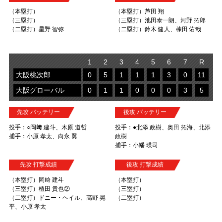
（本塁打）
（本塁打）芦田 翔
（三塁打）
（三塁打）池田泰一朗、河野 拓郎
（二塁打）星野 智弥
（二塁打）鈴木 健人、棟田 佑哉
1
2
3
4
5
6
7
R
大阪桃次郎
0
5
1
1
1
3
0
11
大阪グローバル
0
1
1
0
0
0
3
5
先攻 バッテリー
後攻 バッテリー
投手：○岡﨑 建斗、木原 道哲
投手：●北添 政樹、奥田 拓海、北添
捕手：小原 孝太、向永 翼
政樹
捕手：小幡 瑛司
先攻 打撃成績
後攻 打撃成績
（本塁打）岡﨑 建斗
（本塁打）
（三塁打）植田 貴也②
（三塁打）
（二塁打）ドニー・ヘイル、高野 晃
（二塁打）
平、小原 孝太