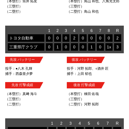
（本塁打）筒井 拓友
（本塁打）鳥山 和也、八角光太郎
（三塁打）
（三塁打）
（二塁打）
（二塁打）鳥山 和也
1
2
3
4
5
6
7
8
R
トヨタ自動車
0
0
0
2
0
0
0
0
2
三重県庁クラブ
0
1
0
0
0
1
0
1x
3
先攻 バッテリー
後攻 バッテリー
投手：●八木 孔輝
投手：河野 拓郎、○酒井 匠
捕手：西森亜夕夢
捕手：上田 郁也
先攻 打撃成績
後攻 打撃成績
（本塁打）真﨑 海斗
（本塁打）棟田 佑哉
（三塁打）
（三塁打）
（二塁打）
（二塁打）河野 拓郎
1
2
3
4
5
6
7
R