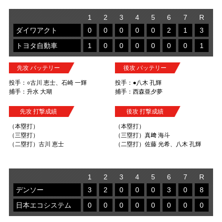
1
2
3
4
5
6
7
R
ダイワアクト
0
0
0
0
0
2
1
3
トヨタ自動車
1
0
0
0
0
0
0
1
先攻 バッテリー
後攻 バッテリー
投手：○古川 恵士、石崎 一輝
投手：●八木 孔輝
捕手：升水 大瑚
捕手：西森亜夕夢
先攻 打撃成績
後攻 打撃成績
（本塁打）
（本塁打）
（三塁打）
（三塁打）真﨑 海斗
（二塁打）古川 恵士
（二塁打）佐藤 光希、八木 孔輝
1
2
3
4
5
6
7
R
デンソー
3
2
0
0
0
3
0
8
日本エコシステム
0
0
0
0
0
0
0
0