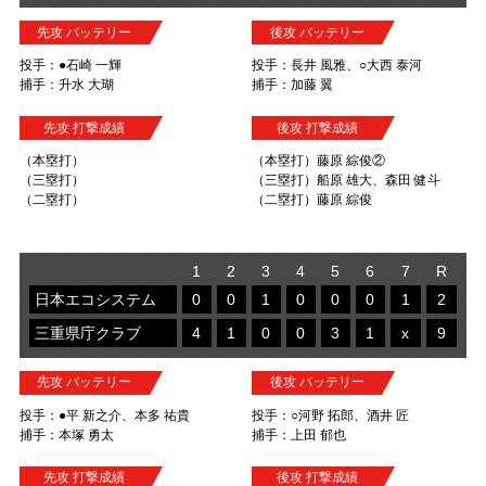
先攻 バッテリー
後攻 バッテリー
投手：●石崎 一輝
投手：長井 風雅、○大西 泰河
捕手：升水 大瑚
捕手：加藤 翼
先攻 打撃成績
後攻 打撃成績
（本塁打）
（本塁打）藤原 綜俊②
（三塁打）
（三塁打）船原 雄大、森田 健斗
（二塁打）
（二塁打）藤原 綜俊
1
2
3
4
5
6
7
R
日本エコシステム
0
0
1
0
0
0
1
2
三重県庁クラブ
4
1
0
0
3
1
x
9
先攻 バッテリー
後攻 バッテリー
投手：●平 新之介、本多 祐貴
投手：○河野 拓郎、酒井 匠
捕手：本塚 勇太
捕手：上田 郁也
先攻 打撃成績
後攻 打撃成績