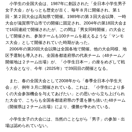
小学生の全国大会は、1987年に創設された「全日本小学生男子
女子大会」がもっとも歴史が古く、毎年８月に開催され、第１
回・第２回大会は高知県で開催。1989年の第３回大会以降、一時
大会が滋賀県守山市での開催に固定され、2004年の第18回大会ま
で16回連続で開催されたが、この間は「男女同時開催」の大会と
して開催され、参加チームも100チームを超えるような「マンモ
ス大会」として開催されていた時期があった。
2006年の第20回大会以降は全国各地で開催。他の大会同様、地
区予選制も導入され、全国各都道府県の代表チーム（48チーム／
開催地は２チーム出場）が、「小学生日本一」の座をめざして戦
う大会となり、今年（2025年）で39回目の開催となる。
また、春の全国大会として2008年から「春季全日本小学生大
会」が、例年３月に開催されている。これは、「小学生により多
くの大会参加機会を与えてあげたい」との思いから立ち上げられ
た大会で、こちらも全国各都道府県の予選を勝ち抜いた48チーム
（開催県は２チーム出場）により、優勝が争われている。
小学生女子の大会には、当然のことながら「男子」の参加・出
場は認められていない。