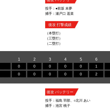
投手：●前坂 未夢
捕手：瀬戸口 遥菜
後攻 打撃成績
（本塁打）
（三塁打）
（二塁打）
1
2
3
4
5
6
0
0
0
0
0
1
0
0
0
0
0
2
後攻 バッテリー
投手：福島 羽那、○北川 あい
捕手：池宮 桃子