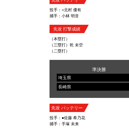
投手：○北村 優有
捕手：小林 明音
先攻 打撃成績
（本塁打）
（三塁打）乾 未空
（二塁打）
準決勝
埼玉県
長崎県
先攻 バッテリー
投手：●佐藤 希乃花
捕手：手塚 未来