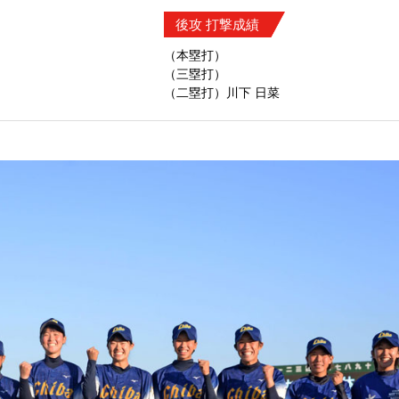
後攻 打撃成績
（本塁打）
（三塁打）
（二塁打）川下 日菜