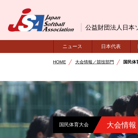
公益財団法人日本
ニュース
日本代表
HOME
大会情報／競技部門
国民体
大会情報
国民体育大会