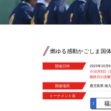
燃ゆる感動かごしま国体
開催日時
2023年10
※10月8日
最終日の決勝
開催場所
鹿児島県 南
トーナメント表