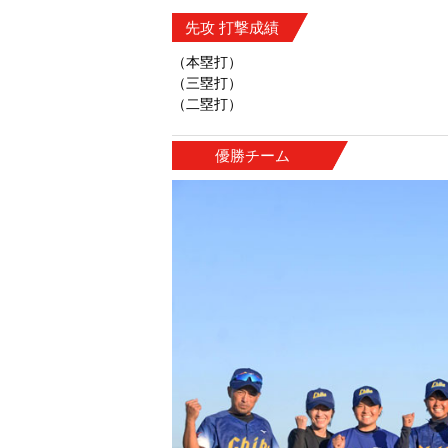
先攻 打撃成績
（本塁打）
（三塁打）
（二塁打）
優勝チーム