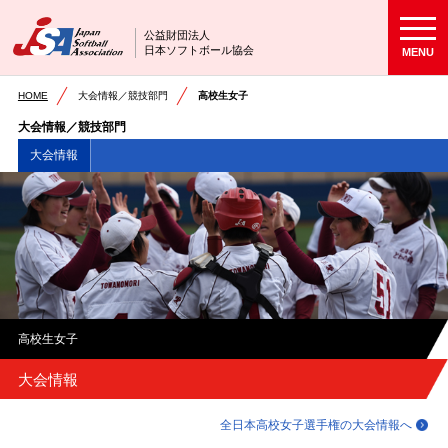
公益財団法人
日本ソフトボール協会
MENU
HOME
大会情報／競技部門
高校生女子
大会情報／競技部門
大会情報
高校生女子
大会情報
全日本高校女子選手権の大会情報へ