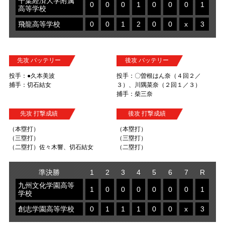
千葉経済大学附属
0
0
0
1
0
0
0
1
高等学校
飛龍高等学校
0
0
1
2
0
0
x
3
先攻 バッテリー
後攻 バッテリー
投手：●久本美波
投手：〇曽根はん奈（４回２／
捕手：切石結女
３）、川隅菜奈（２回１／３）
捕手：柴三奈
先攻 打撃成績
後攻 打撃成績
（本塁打）
（本塁打）
（三塁打）
（三塁打）
（二塁打）佐々木響、切石結女
（二塁打）
準決勝
1
2
3
4
5
6
7
R
九州文化学園高等
1
0
0
0
0
0
0
1
学校
創志学園高等学校
0
1
1
1
0
0
x
3