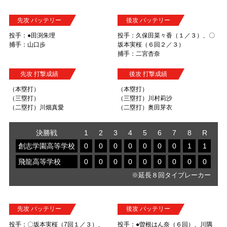
先攻 バッテリー
後攻 バッテリー
投手：●田渕朱理
投手：久保田菜々香（１／３）、〇
捕手：山口歩
坂本実桜（６回２／３）
捕手：二宮杏奈
先攻 打撃成績
後攻 打撃成績
（本塁打）
（本塁打）
（三塁打）
（三塁打）川村莉沙
（二塁打）川畑真愛
（二塁打）奥田芽衣
決勝戦
1
2
3
4
5
6
7
8
R
創志学園高等学校
0
0
0
0
0
0
0
1
1
飛龍高等学校
0
0
0
0
0
0
0
0
0
※延長８回タイブレーカー
先攻 バッテリー
後攻 バッテリー
投手：〇坂本実桜（7回１／３）、
投手：●曽根はん奈（６回）、川隅