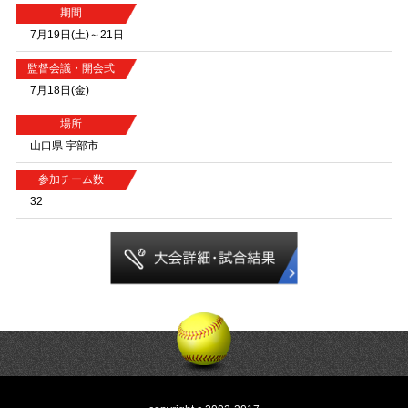
期間
7月19日(土)～21日
監督会議・開会式
7月18日(金)
場所
山口県 宇部市
参加チーム数
32