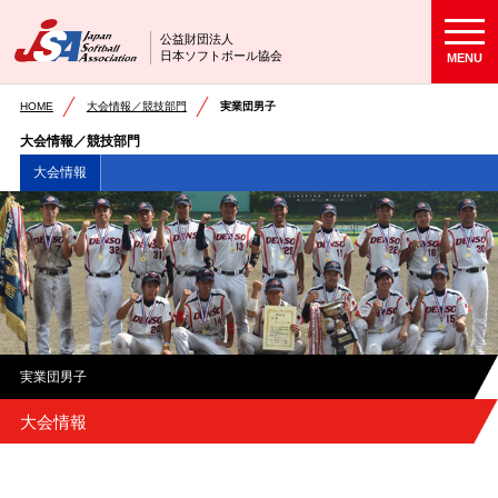
公益財団法人
日本ソフトボール協会
MENU
HOME
大会情報／競技部門
実業団男子
大会情報／競技部門
大会情報
実業団男子
大会情報