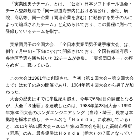
「実業団男子チーム」とは、（公財）日本ソフトボール協会・
チーム登録規程で「同一都道府県内における官公庁、会社、病
院、商店等、同一企業（関連企業を含む）に勤務する男子のみに
よって編成されたチーム」と定められており、この規程に則って
登録しているチームを指す。
実業団男子の全国大会、「全日本実業団男子選手権大会」は、
例年７月中旬～下旬にかけて開催されており、全国各都道府県・
各地区予選を勝ち抜いた32チームが参集。「実業団日本一」の座
をめざし、戦っている。
この大会は1961年に創設され、当初（第１回大会～第３回大会
まで）は女子のみの開催であり、1964年第４回大会から男子が加
わった。
大会の歴史はすでに半世紀を超え、今年で65回目の開催となる
が、大会「３連覇」を達成したのは、1988年第28回大会～1990
年第30回大会のホンダエンジニアリング（当時・埼玉、現在は本
拠地を栃木に移し、チーム名も「Ｈｏｎｄａ」に改称している）
と、2011年第51回大会～2013年第53回大会を制した高崎市役所
（群馬）のみ。最多優勝はＨｏｎｄａ（栃木）の７回となってい