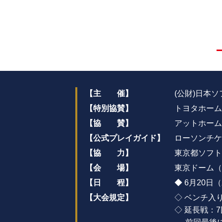
【主 催】
(公財)日本
【特別協賛】
トヨタホーム
【協 賛】
アットホーム
【公式プレイガイド】
ローソンチケ
【協 力】
東京都ソフト
【会 場】
東京ドーム（
【日 程】
6月20日
【大会規定】
ベンチ入り
延長戦：