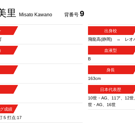
美里
9
Misato Kawano
背番号
ン
出身校
打
飛龍高(静岡) → レオ
）
血液型
）
B
身長
163cm
日本代表歴
10世・AG、11ア、12世
世・AG、16世
ーグ成績
打:5 打点:17