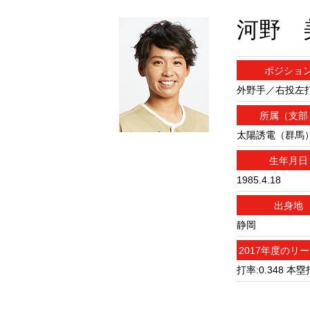
河野 
ポジショ
外野手／右投左
所属（支部
太陽誘電（群馬
生年月日
1985.4.18
出身地
静岡
2017年度のリ
打率:0.348 本塁