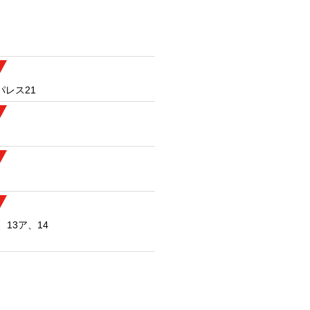
パレス21
、13ア、14