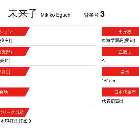
 未来子
3
Mikiko Eguchi
背番号
ション
出身校
投左打
東海学園高(愛知)
（支部）
血液型
愛知）
A
年月日
身長
161cm
身地
日本代表歴
代表初選出
度のリーグ成績
6 本塁打:3 打点:9