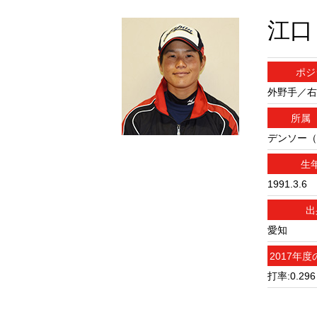
江口
ポジ
外野手／右
所属
デンソー（
生
1991.3.6
出
愛知
2017年
打率:0.29