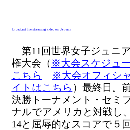
Broadcast live streaming video on Ustream
第11回世界女子ジュニ
権大会（
※大会スケジュ
こちら
※大会オフィシ
イトはこちら
）最終日。
決勝トーナメント・セミ
ナルでアメリカと対戦し
14と屈辱的なスコアで５