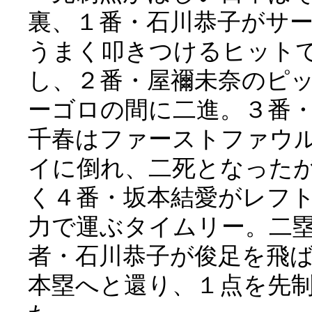
裏、１番・石川恭子がサ
うまく叩きつけるヒット
し、２番・屋禰未奈のピ
ーゴロの間に二進。３番
千春はファーストファウ
イに倒れ、二死となった
く４番・坂本結愛がレフ
力で運ぶタイムリー。二
者・石川恭子が俊足を飛
本塁へと還り、１点を先