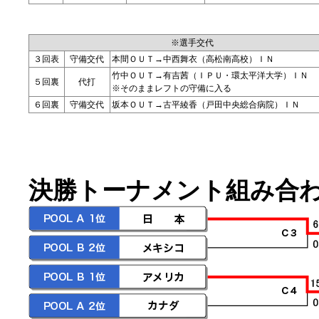
※選手交代
３回表
守備交代
本間ＯＵＴ→中西舞衣（高松南高校）ＩＮ
竹中ＯＵＴ→有吉茜（ＩＰＵ・環太平洋大学）ＩＮ
５回裏
代打
※そのままレフトの守備に入る
６回裏
守備交代
坂本ＯＵＴ→古平綾香（戸田中央総合病院）ＩＮ
決勝トーナメント組み合