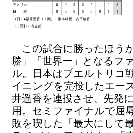
アメリカ
0
0
3
0
2
1
2
8
日 本
0
0
0
0
0
0
1
1
（日）●福井遥香（７回）－坂本結愛、古平綾香
〔二塁打〕有吉茜
この試合に勝ったほう
勝」「世界一」となるフ
ル。日本はプエルトリコ
イニングを完投したエー
井遥香を連投させ、先発
用。セミファイナルで屈
敗を喫した「最大にして