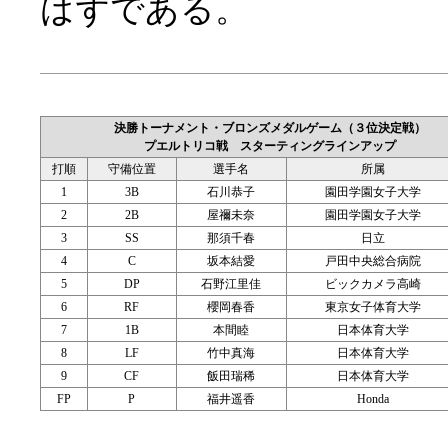
はずである。
決勝トーナメント・ブロンズメダルゲーム（３位決定戦）
プエルトリコ戦 スターティングラインアップ
打順
守備位置
選手名
所属
1
3B
石川恭子
園田学園女子大学
2
2B
屋禰未奈
園田学園女子大学
3
SS
那須千春
日立
4
C
坂本結愛
戸田中央総合病院
5
DP
石野江里佳
ビックカメラ高崎
6
RF
櫻岡春香
東京女子体育大学
7
1B
本間睦
日本体育大学
8
LF
竹中真海
日本体育大学
9
CF
飯田瑞稀
日本体育大学
FP
P
福井遥香
Honda