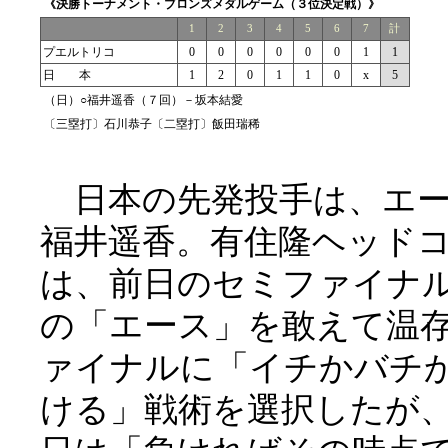
《決勝トーナメント・ブロンズメダルゲーム（３位決定戦）》
1
2
3
4
5
6
7
計
プエルトリコ
0
0
0
0
0
0
1
1
日 本
1
2
0
1
1
0
x
5
（日）○福井遥香（７回）－坂本結愛
〔三塁打〕石川恭子〔二塁打〕飯田瑞稀
日本の先発投手は、エー
福井遥香。有住隆ヘッド
は、前日のセミファイナ
の「エース」を敢えて温
ァイナルに「イチかバチ
ける」戦術を選択したが