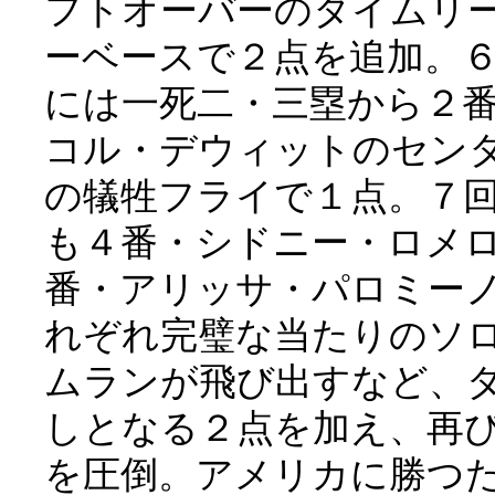
フトオーバーのタイムリ
ーベースで２点を追加。
には一死二・三塁から２
コル・デウィットのセン
の犠牲フライで１点。７
も４番・シドニー・ロメ
番・アリッサ・パロミー
れぞれ完璧な当たりのソ
ムランが飛び出すなど、
しとなる２点を加え、再
を圧倒。アメリカに勝つ