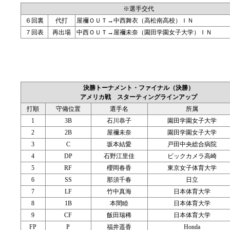
※選手交代
６回裏
代打
屋禰ＯＵＴ→中西舞衣（高松南高校）ＩＮ
７回表
再出場
中西ＯＵＴ→屋禰未奈（園田学園女子大学）ＩＮ
決勝トーナメント・ファイナル（決勝）
アメリカ戦 スターティングラインアップ
打順
守備位置
選手名
所属
1
3B
石川恭子
園田学園女子大学
2
2B
屋禰未奈
園田学園女子大学
3
C
坂本結愛
戸田中央総合病院
4
DP
石野江里佳
ビックカメラ高崎
5
RF
櫻岡春香
東京女子体育大学
6
SS
那須千春
日立
7
LF
竹中真海
日本体育大学
8
1B
本間睦
日本体育大学
9
CF
飯田瑞稀
日本体育大学
FP
P
福井遥香
Honda