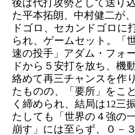
後は代打攻勢として送り
た平本拓朗、中村健二が
ドゴロ、セカンドゴロに
られ、ゲームセット。「
速の投手」アダム・フォ
ドから５安打を放ち、機
絡めて再三チャンスを作
たものの、「要所」をこ
く締められ、結局は12三
たしても「世界の４強の
崩す」には至らず、０－