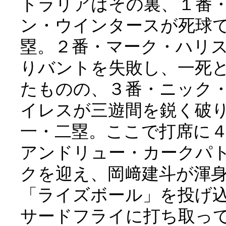
トラリアはその裏、１番
ン・ウインタースが死球
塁。２番・マーク・ハリ
りバントを失敗し、一死
たものの、３番・ニック
イレスが三遊間を鋭く破
一・二塁。ここで打席に
アンドリュー・カークパ
クを迎え、岡﨑建斗が渾
「ライズボール」を投げ
サードフライに打ち取っ