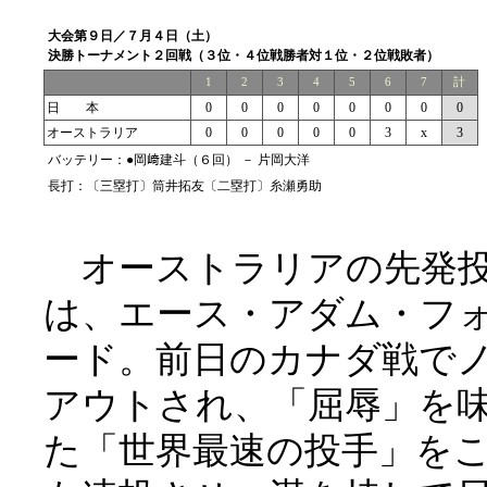
大会第９日／７月４日（土）
決勝トーナメント２回戦（３位・４位戦勝者対１位・２位戦敗者）
1
2
3
4
5
6
7
計
日 本
0
0
0
0
0
0
0
0
オーストラリア
0
0
0
0
0
3
x
3
バッテリー：●岡﨑建斗（６回） － 片岡大洋
長打：〔三塁打〕筒井拓友〔二塁打〕糸瀬勇助
オーストラリアの先発
は、エース・アダム・フ
ード。前日のカナダ戦で
アウトされ、「屈辱」を
た「世界最速の投手」を