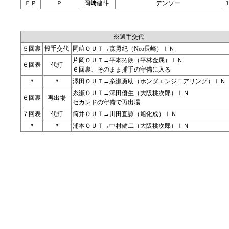
ＦＰ
Ｐ
岡﨑建斗
デンソー
1
※選手交代
５回裏
投手交代
岡﨑ＯＵＴ→森勇紀（Neo長崎）ＩＮ
片岡ＯＵＴ→平本拓朗（平林金属）ＩＮ
６回表
代打
６回裏、そのまま捕手の守備に入る
〃
〃
澤田ＯＵＴ→糸瀬勇助（ホンダエンジニアリング）ＩＮ
糸瀬ＯＵＴ→澤田優生（大阪桃次郎）ＩＮ
６回裏
再出場
セカンドの守備で再出場
７回表
代打
筒井ＯＵＴ→川田直諒（旭化成）ＩＮ
〃
〃
浦本ＯＵＴ→中村健二（大阪桃次郎）ＩＮ