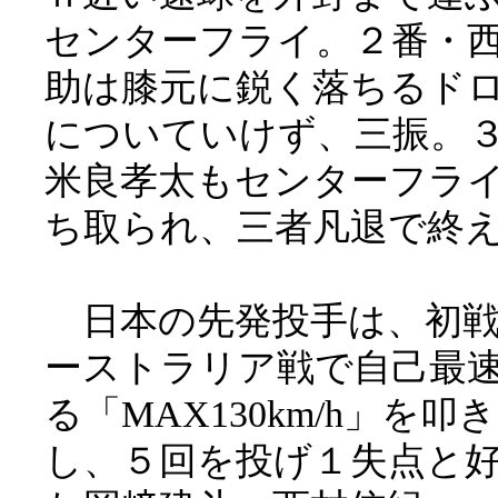
センターフライ。２番・
助は膝元に鋭く落ちるド
についていけず、三振。
米良孝太もセンターフラ
ち取られ、三者凡退で終
日本の先発投手は、初戦
ーストラリア戦で自己最
る「MAX130km/h」を叩
し、５回を投げ１失点と