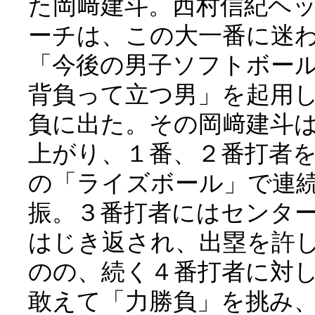
た岡﨑建斗。西村信紀ヘ
ーチは、この大一番に迷
「今後の男子ソフトボー
背負って立つ男」を起用
負に出た。その岡﨑建斗
上がり、１番、２番打者
の「ライズボール」で連
振。３番打者にはセンタ
はじき返され、出塁を許
のの、続く４番打者に対
敢えて「力勝負」を挑み