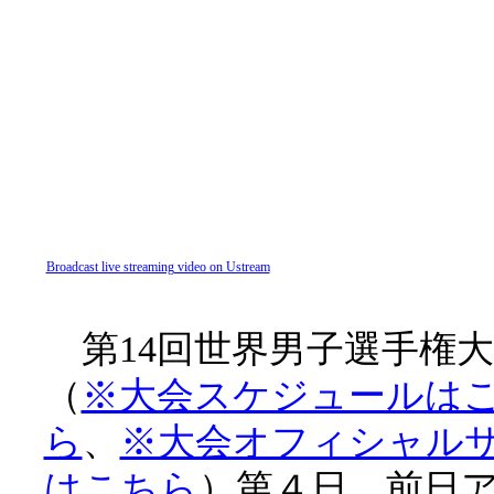
Broadcast live streaming video on Ustream
第14回世界男子選手権大
（
※大会スケジュールは
ら
、
※大会オフィシャル
はこちら
）第４日。前日