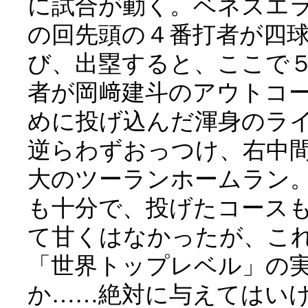
に試合が動く。ベネズエ
の回先頭の４番打者が四
び、出塁すると、ここで
者が岡﨑建斗のアウトコ
めに投げ込んだ渾身のラ
逆らわずおっつけ、右中
大のツーランホームラン
も十分で、投げたコース
て甘くはなかったが、こ
「世界トップレベル」の
か……絶対に与えてはい