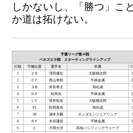
しかないし、「勝つ」こ
か道は拓けない。
予選リーグ第４戦
ベネズエラ戦 スターティングラインアップ
打順
守備位置
選手名
所属
U
1
２Ｂ
澤田優生
大阪桃次郎
1
2
ＣＦ
西山幸助
平林金属
2
3
３Ｂ
米良孝太
旭化成
4
ＤＰ
松田光
平林金属
2
5
ＬＦ
筒井拓友
大阪桃次郎
6
SS
松岡真央
旭化成
1
7
1B
浦本大嗣
ホンダエンジニアリング
8
ＲＦ
木谷謙吾
平林金属
2
9
Ｃ
片岡大洋
高知パシフィックウェーブ