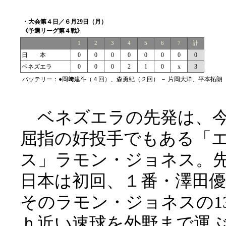
・大会第４日／６月29日（月）
《予選リーグ第４戦》
1
2
3
4
5
6
7
計
日 本
0
0
0
0
0
0
0
0
ベネズエラ
0
0
0
2
1
0
x
3
バッテリー：●岡﨑建斗（４回）、森勇紀（２回） － 片岡大洋、平本拓朗
ベネズエラの先発は、
屈指の好投手でもある「
ス」ラモン・ジョネス。
日本は初回、１番・澤田
そのラモン・ジョネスの130
ｈ近い速球を外野まで運