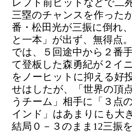
レフト前ヒットなどで二
三塁のチャンスを作った
番・松田光が三振に倒れ
と一本」が出ず、無得点
では、５回途中から２番
て登板した森勇紀が２イ
をノーヒットに抑える好
せはしたが、「世界の頂
うチーム」相手に「３点
インド」はあまりにも大
結局０－３のまま12三振