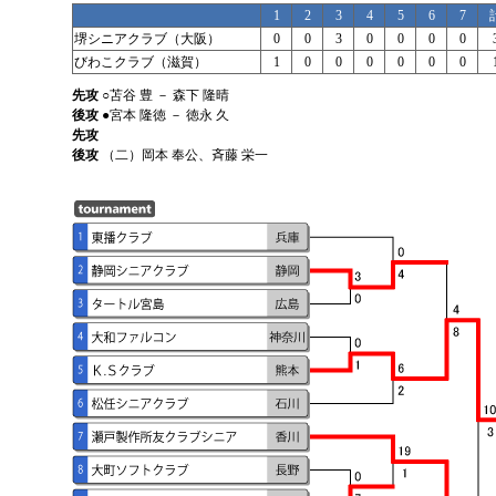
1
2
3
4
5
6
7
堺シニアクラブ（大阪）
0
0
3
0
0
0
0
びわこクラブ（滋賀）
1
0
0
0
0
0
0
先攻
○苫谷 豊 － 森下 隆晴
後攻
●宮本 隆徳 － 徳永 久
先攻
後攻
（二）岡本 奉公、斉藤 栄一