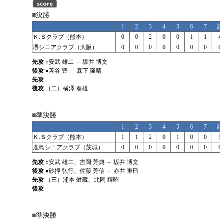
■
決勝
1
2
3
4
5
6
7
Ｋ.Ｓクラブ（熊本）
0
0
2
0
0
1
1
堺シニアクラブ（大阪）
0
0
0
0
0
0
0
先攻
○安武 雄二 － 坂井 博文
後攻
●苫谷 豊 － 森下 隆晴
先攻
後攻
（二）横澤 春雄
■
準決勝
1
2
3
4
5
6
7
Ｋ.Ｓクラブ（熊本）
1
1
2
0
1
0
0
鹿島シニアクラブ（茨城）
0
0
0
0
0
0
0
先攻
○安武 雄二、吉岡 芳典 － 坂井 博文
後攻
●砂押 弘行、佐藤 芳信 － 赤井 重巳
先攻
（三）浦本 健蔵、北岡 輝昭
後攻
■
準決勝