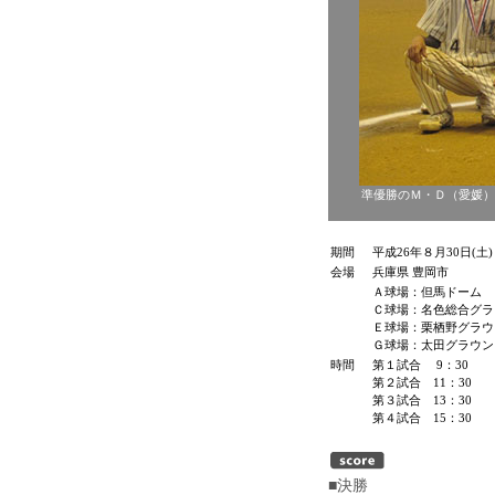
準優勝のＭ・Ｄ（愛媛）
期間
平成26年８月30日(土
会場
兵庫県 豊岡市
Ａ
球場：但馬ドーム
Ｃ
球場：名色総合グラ
Ｅ
球場：栗栖野グラウ
Ｇ
球場：太田グ
時間
第１試合 9：30
第２試合 11：30
第３試合 13：30
第４試合 15：30
■
決勝