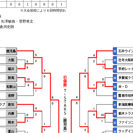
）
0
0
1
0
0
0
1
※大会規程により６回時間切れ
哉
矢澤敏徳 − 菅野将文
）倉渕史朗