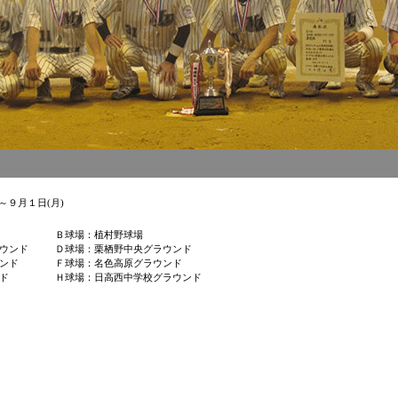
)～９月１日(月)
Ｂ
球場：植村野球場
ウンド
Ｄ
球場：栗栖野中央グラウンド
ンド
Ｆ
球場：名色高原グラウンド
ラウンド
Ｈ
球場：日高西中学校グラウンド