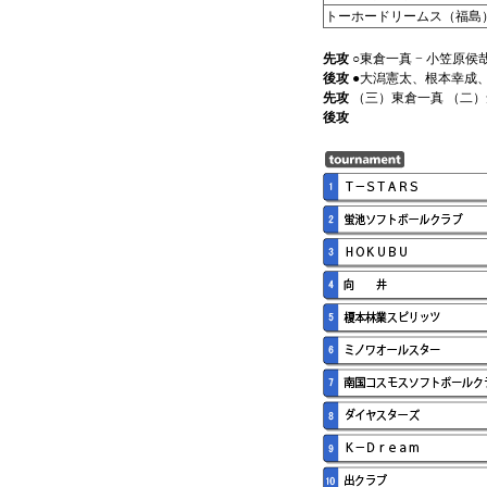
トーホードリームス（福島
先攻
○東倉一真 − 小笠原侯
後攻
●大潟憲太、根本幸成、
先攻
（三）東倉一真 （二
後攻