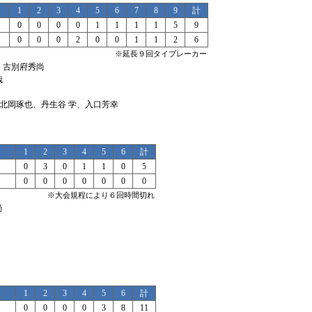
1
2
3
4
5
6
7
8
9
計
0
0
0
0
1
1
1
1
5
9
0
0
0
2
0
0
1
1
2
6
※延長９回タイブレーカー
− 古別府秀尚
哉
）北岡琢也、丹生谷 学、入口芳幸
1
2
3
4
5
6
計
0
3
0
1
1
0
5
0
0
0
0
0
0
0
※大会規程により６回時間切れ
尚
1
2
3
4
5
6
計
0
0
0
0
3
8
11